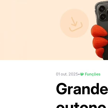
01 out. 2025
🧩 Funções
Grande
outono