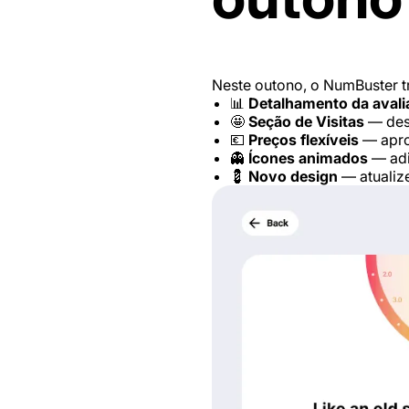
Neste outono, o NumBuster tr
📊
Detalhamento da avali
🤩
Seção de Visitas
— desc
💶
Preços flexíveis
— apro
👻
Ícones animados
— adi
💈
Novo design
— atualize