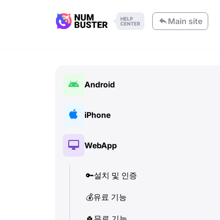
Main site
Android
🔑
설치 및 인증
iPhone
💰
유료 기능
🔑
설치 및 인증
WebApp
🍀
무료 기능
💰
유료 기능
📞
🔑
통화 및 발신자 정보
설치 및 인증
🍀
무료 기능
💬
💰
유료 기능
SMS (텍스트 메시지)
📞
통화 및 발신자 정보
🔍
🍀
전화번호 확인
무료 기능