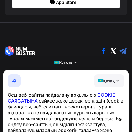
App Store
Қазақ
NumBuster © 2013—2026 ·
support@numbuster.com
Телефон алаяқтарынан, спамнан және қажетсіз
Қазақ
хабарламалардан қорғайтын ыңғайлы қолданба
GDPR талаптарына сәйкестік бойынша сұрақтар
Осы веб-сайтты пайдалану арқылы сіз
COOKIE
үшін:
support@numbuster.com
САЯСАТЫНА
сәйкес жеке деректеріңіздің (cookie
файлдары, веб-сайттағы әрекеттеріңіз туралы
ақпарат және пайдаланатын құрылғыларыңыз
Анықтама орталығы
туралы мәліметтер) өңделуіне келісім бересіз. Бұл
Жаңалықтар мен
өңдеу веб-сайттың өнімділігін жақсартуға,
мақалалар
пайдаланушылардың әрекетін талдауға және