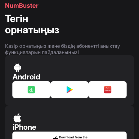
NumBuster
Тегін
орнатыңыз
Қазір орнатыңыз және біздің абонентті анықтау
функцияларын пайдаланыңыз!
Android
iPhone
Download from the