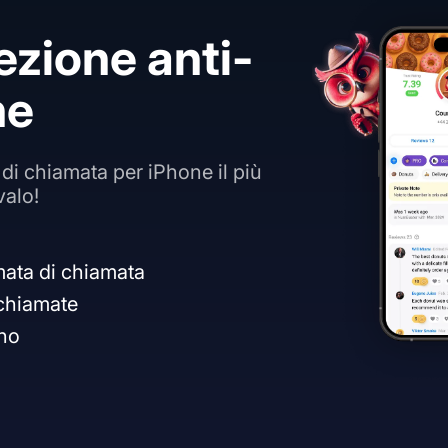
tezione anti-
ne
 di chiamata per iPhone il più
valo!
mata di chiamata
 chiamate
ono