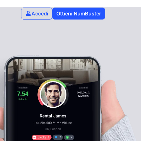
Accedi
Ottieni NumBuster