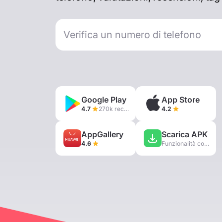
Google Play
App Store
4.7
270k recensioni
4.2
AppGallery
Scarica APK
4.6
Funzionalità complete