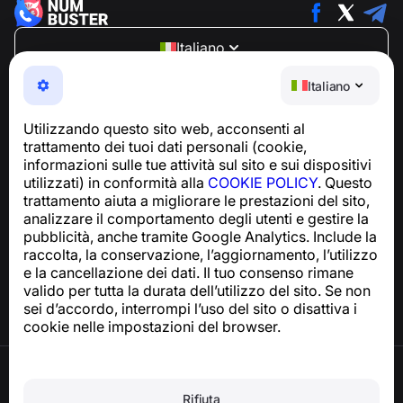
Italiano
NumBuster © 2013—2026 ·
support@numbuster.com
Italiano
Un'app facile da usare che ti protegge da truffe
telefoniche, spam e messaggi indesiderati
Utilizzando questo sito web, acconsenti al
Per richieste relative alla conformità al GDPR:
trattamento dei tuoi dati personali (cookie,
support@numbuster.com
informazioni sulle tue attività sul sito e sui dispositivi
utilizzati) in conformità alla
COOKIE POLICY
. Questo
trattamento aiuta a migliorare le prestazioni del sito,
Centro assistenza
analizzare il comportamento degli utenti e gestire la
Notizie e articoli
pubblicità, anche tramite Google Analytics. Include la
Informazioni sul progetto
raccolta, la conservazione, l’aggiornamento, l’utilizzo
Contatti
e la cancellazione dei dati. Il tuo consenso rimane
valido per tutta la durata dell’utilizzo del sito. Se non
sei d’accordo, interrompi l’uso del sito o disattiva i
cookie nelle impostazioni del browser.
Termini di utilizzo
Informativa sulla privacy
Rifiuta
Politica sui cookie