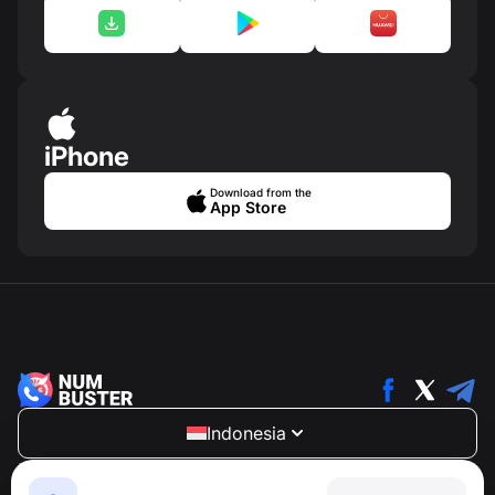
iPhone
Download from the
App Store
Indonesia
NumBuster © 2013—2026 ·
support@numbuster.com
Aplikasi yang mudah digunakan untuk melindungi Anda