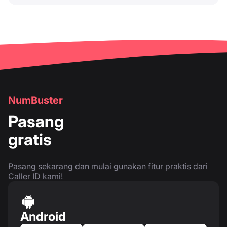
NumBuster
Pasang
gratis
Pasang sekarang dan mulai gunakan fitur praktis dari
Caller ID kami!
Android