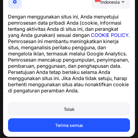
Indonesia
dari penipuan telepon, spam, dan pesan yang tidak
diinginkan
Dengan menggunakan situs ini, Anda menyetujui
Untuk pertanyaan terkait kepatuhan GDPR:
pemrosesan data pribadi Anda (cookie, informasi
support@numbuster.com
tentang aktivitas Anda di situs ini, dan perangkat
yang Anda gunakan) sesuai dengan
COOKIE POLICY
.
Pemrosesan ini membantu meningkatkan kinerja
Pusat Bantuan
situs, menganalisis perilaku pengguna, dan
Berita dan Artikel
mengelola iklan, termasuk melalui Google Analytics.
Tentang proyek
Pemrosesan mencakup pengumpulan, penyimpanan,
Kontak
pembaruan, penggunaan, dan penghapusan data.
Persetujuan Anda tetap berlaku selama Anda
menggunakan situs ini. Jika Anda tidak setuju, harap
berhenti menggunakan situs atau nonaktifkan cookie
di pengaturan peramban Anda.
Syarat Penggunaan
Kebijakan Privasi
Tolak
Kebijakan Cookie
Kebijakan Pembelian
Hapus akun dan data pribadi
Terima semua