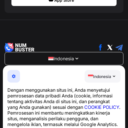
App Store
Indonesia
NumBuster © 2013—2026 ·
support@numbuster.com
Aplikasi yang mudah digunakan untuk melindungi Anda
Indonesia
dari penipuan telepon, spam, dan pesan yang tidak
diinginkan
Dengan menggunakan situs ini, Anda menyetujui
Untuk pertanyaan terkait kepatuhan GDPR:
pemrosesan data pribadi Anda (cookie, informasi
support@numbuster.com
tentang aktivitas Anda di situs ini, dan perangkat
yang Anda gunakan) sesuai dengan
COOKIE POLICY
.
Pemrosesan ini membantu meningkatkan kinerja
Pusat Bantuan
situs, menganalisis perilaku pengguna, dan
Berita dan Artikel
mengelola iklan, termasuk melalui Google Analytics.
Tentang proyek