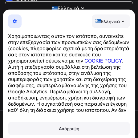
Ελληνικά
NumBuster © 2013—2026 ·
support@numbuster.com
Ελληνικά
Μια εύχρηστη εφαρμογή που σας προστατεύει από
τηλεφωνικές απάτες, ανεπιθύμητα μηνύματα και spam
Χρησιμοποιώντας αυτόν τον ιστότοπο, συναινείτε
Για ερωτήσεις σχετικά με τη συμμόρφωση με το GDPR:
στην επεξεργασία των προσωπικών σας δεδομένων
support@numbuster.com
(cookies, πληροφορίες σχετικά με τη δραστηριότητά
σας στον ιστότοπο και τις συσκευές που
χρησιμοποιείτε) σύμφωνα με την
COOKIE POLICY
.
Κέντρο βοήθειας
Αυτή η επεξεργασία συμβάλλει στη βελτίωση της
Ειδήσεις και Άρθρα
απόδοσης του ιστότοπου, στην ανάλυση της
Σχετικά με το έργο
συμπεριφοράς των χρηστών και στη διαχείριση της
Επαφές
διαφήμισης, συμπεριλαμβανομένης της χρήσης του
Google Analytics. Περιλαμβάνει τη συλλογή,
αποθήκευση, ενημέρωση, χρήση και διαγραφή των
δεδομένων. Η συγκατάθεσή σας παραμένει έγκυρη
καθ' όλη τη διάρκεια χρήσης του ιστότοπου. Αν δεν
συμφωνείτε, σταματήστε να χρησιμοποιείτε τον
Όροι χρήσης
ιστότοπο ή απενεργοποιήστε τα cookies στις
Πολιτική απορρήτου
ρυθμίσεις του προγράμματος περιήγησής σας.
Απόρριψη
Πολιτική cookies
Πολιτική αγορών