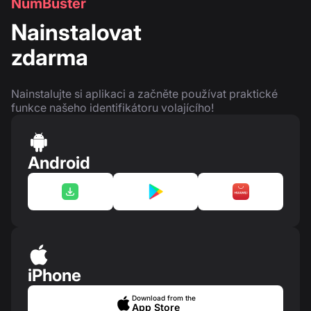
NumBuster
Nainstalovat
zdarma
Nainstalujte si aplikaci a začněte používat praktické
funkce našeho identifikátoru volajícího!
Android
iPhone
Download from the
App Store