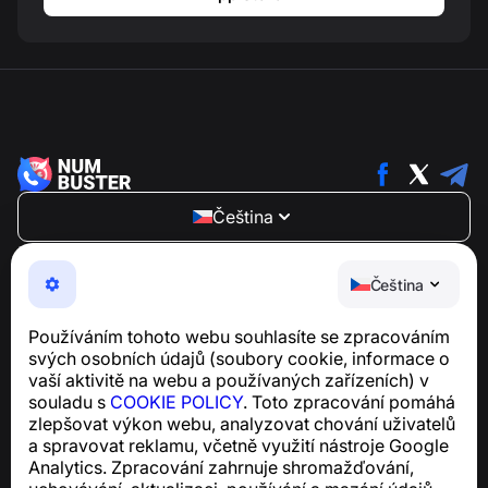
Čeština
NumBuster © 2013—2026 ·
support@numbuster.com
Snadno použitelná aplikace, která vás chrání před
Čeština
telefonními podvody, spamem a nevyžádanými
zprávami
Používáním tohoto webu souhlasíte se zpracováním
Pro dotazy týkající se souladu s GDPR:
svých osobních údajů (soubory cookie, informace o
support@numbuster.com
vaší aktivitě na webu a používaných zařízeních) v
souladu s
COOKIE POLICY
. Toto zpracování pomáhá
zlepšovat výkon webu, analyzovat chování uživatelů
Centrum nápovědy
a spravovat reklamu, včetně využití nástroje Google
Zprávy a články
Analytics. Zpracování zahrnuje shromažďování,
O projektu