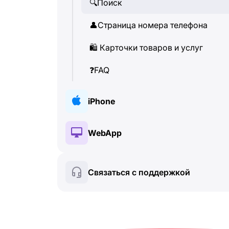
🔍
Поиск
👤
Страница номера телефона
🛍
️ Карточки товаров и услуг
❓
FAQ
iPhone
🔑
Установка и авторизация
WebApp
💰
Платные функции
🔑
Установка и авторизация
Связаться с поддержкой
🍀
Бесплатные функции
💰
Платные функции
📞
Звонки и определитель
🍀
Бесплатные функции
💬
SMS-сообщения
🔍
Поиск