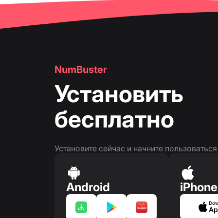
🔍
Поиск
👤
Страница номера телефона
👤
Страница номера телефона
🛍
️ Карточки товаров и услуг
NumBuster
❓
FAQ
Установить
бесплатно
Установите сейчас и начните пользоватьс
Android
iPhone
Dow
Ap