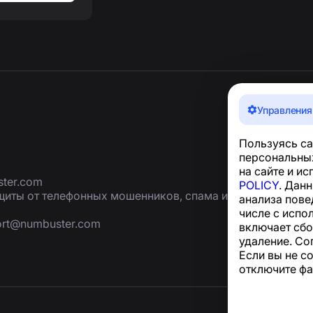
Управления
Пользуясь са
персональных
на сайте и и
ter.com
POLICY
. Дан
иты от телефонных мошенников, спама и
анализа пове
числе с испо
ort@numbuster.com
включает сбо
удаление. Со
Если вы не с
отключите фа