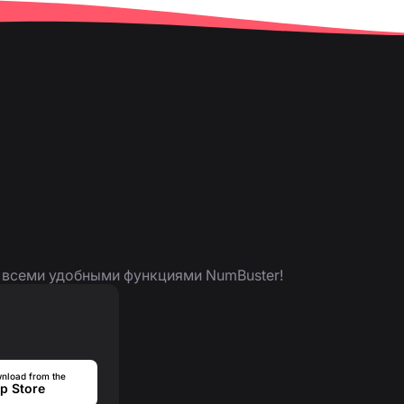
я всеми удобными функциями NumBuster!
nload from the
p Store