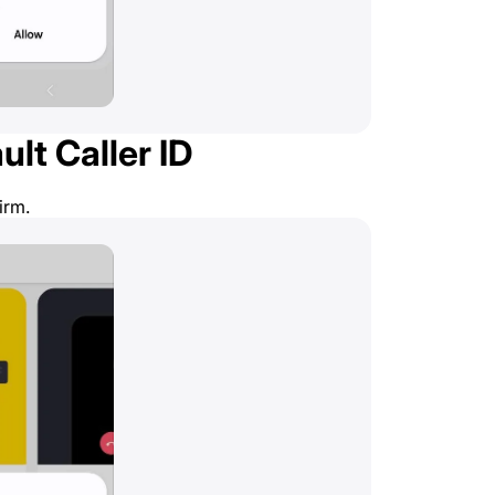
lt Caller ID
irm.