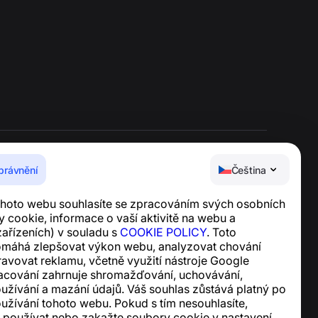
právnění
Čeština
Centrum nápovědy
hoto webu souhlasíte se zpracováním svých osobních
Zprávy a články
 cookie, informace o vaší aktivitě na webu a
O projektu
ařízeních) v souladu s
COOKIE POLICY
. Toto
Kontakty
omáhá zlepšovat výkon webu, analyzovat chování
ravovat reklamu, včetně využití nástroje Google
racování zahrnuje shromažďování, uchovávání,
oužívání a mazání údajů. Váš souhlas zůstává platný po
užívání tohoto webu. Pokud s tím nesouhlasíte,
 používat nebo zakažte soubory cookie v nastavení