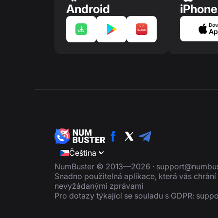
Android
iPhone
Dow
Ap
Čeština
NumBuster © 2013—2026 ·
support@numbus
Snadno použitelná aplikace, která vás chrán
nevyžádanými zprávami
Pro dotazy týkající se souladu s GDPR:
suppo