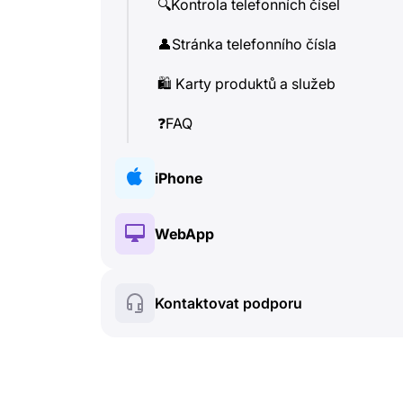
🔍
Kontrola telefonních čísel
👤
Stránka telefonního čísla
🛍
️ Karty produktů a služeb
❓
FAQ
iPhone
🔑
Instalace a Autorizace
WebApp
💰
Placené funkce
🔑
Instalace a Autorizace
Kontaktovat podporu
🍀
Bezplatné funkce
💰
Placené funkce
📞
Hovory a Caller ID
🍀
Bezplatné funkce
💬
SMS (Textové zprávy)
🔍
Kontrola telefonních čísel