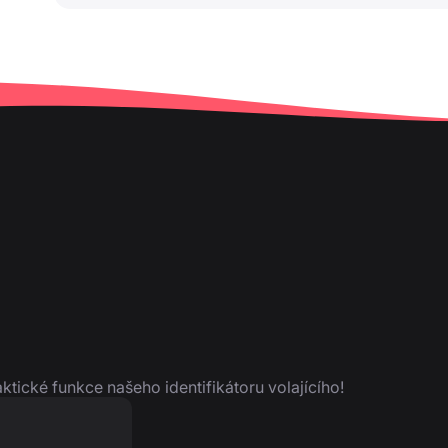
aktické funkce našeho identifikátoru volajícího!