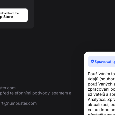
nload from the
p Store
Spravovat o
Používáním to
údajů (soubory
používaných z
ter.com
zpracování p
í před telefonními podvody, spamem a
uživatelů a sp
Analytics. Zp
rt@numbuster.com
aktualizaci, p
celou dobu po
přestaňte web