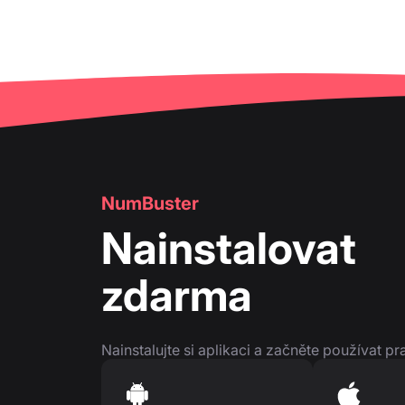
NumBuster
Nainstalovat
zdarma
Nainstalujte si aplikaci a začněte používat pr