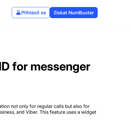
Přihlásit se
Získat NumBuster
 ID for messenger
n not only for regular calls but also for
ness, and Viber. This feature uses a widget