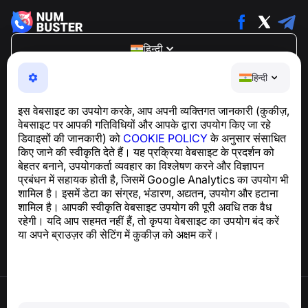
हिन्दी
NumBuster © 2013—2026 ·
support@numbuster.com
हिन्दी
एक उपयोग में आसान ऐप जो आपको फोन घोटालों, स्पैम और अवांछित संदेशों
से सुरक्षित रखता है
इस वेबसाइट का उपयोग करके, आप अपनी व्यक्तिगत जानकारी (कुकीज़,
GDPR अनुपालन से संबंधित पूछताछ के लिए:
वेबसाइट पर आपकी गतिविधियों और आपके द्वारा उपयोग किए जा रहे
support@numbuster.com
डिवाइसों की जानकारी) को
COOKIE POLICY
के अनुसार संसाधित
किए जाने की स्वीकृति देते हैं। यह प्रक्रिया वेबसाइट के प्रदर्शन को
बेहतर बनाने, उपयोगकर्ता व्यवहार का विश्लेषण करने और विज्ञापन
सहायता केंद्र
प्रबंधन में सहायक होती है, जिसमें Google Analytics का उपयोग भी
समाचार और लेख
शामिल है। इसमें डेटा का संग्रह, भंडारण, अद्यतन, उपयोग और हटाना
परियोजना के बारे में
शामिल है। आपकी स्वीकृति वेबसाइट उपयोग की पूरी अवधि तक वैध
संपर्क
रहेगी। यदि आप सहमत नहीं हैं, तो कृपया वेबसाइट का उपयोग बंद करें
या अपने ब्राउज़र की सेटिंग में कुकीज़ को अक्षम करें।
उपयोग की शर्तें
गोपनीयता नीति