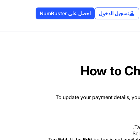
تسجيل الدخول
احصل على NumBuster
How to Ch
To update your payment details, you 
Ta
.
Se
Tap
Edit
. If the
Edit
button is not availa