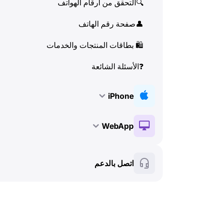
🔍
التحقق من أرقام الهواتف
👤
صفحة رقم الهاتف
🛍
️ بطاقات المنتجات والخدمات
❓
الأسئلة الشائعة
iPhone
🔑
التثبيت والتفعيل
WebApp
💰
الميزات المدفوعة
🔑
التثبيت والتفعيل
اتصل بالدعم
🍀
الميزات المجانية
💰
الميزات المدفوعة
📞
المكالمات وهوية المتصل (Caller ID)
🍀
الميزات المجانية
💬
SMS (الرسائل النصية)
🔍
التحقق من أرقام الهواتف