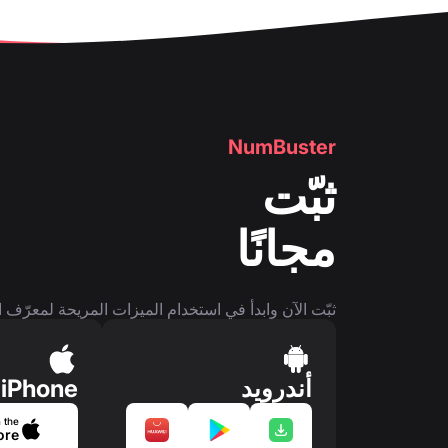
NumBuster
ثبّت
مجانًا
ثبّت الآن وابدأ في استخدام الميزات المريحة لمعرّف ا
أندرويد
iPhone
 the
ore