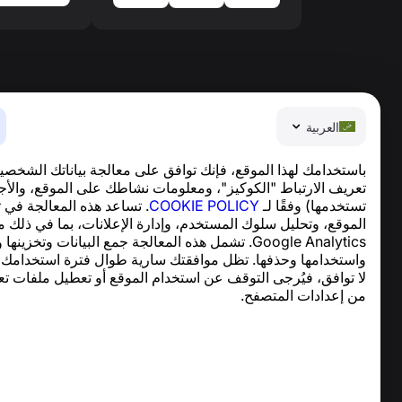
العربية
باستخدامك لهذا الموقع، فإنك توافق على معالجة بياناتك الشخصي
تعريف الارتباط "الكوكيز"، ومعلومات نشاطك على الموقع، والأج
تستخدمها) وفقًا لـ
COOKIE POLICY
. تساعد هذه المعالجة في 
العربية
الموقع، وتحليل سلوك المستخدم، وإدارة الإعلانات، بما في ذلك 
ter © 2013—2026 ·
support@numbuster.com
Google Analytics. تشمل هذه المعالجة جمع البيانات وتخزينها
تطبيق سهل الاستخدام يحميك من الاحتيال الهاتفي، ال
واستخدامها وحذفها. تظل موافقتك سارية طوال فترة استخدامك ل
للاستفسارات المتعلقة بالامتثال للائحة العامة لحماية البيان
لا توافق، فيُرجى التوقف عن استخدام الموقع أو تعطيل ملفات تع
من إعدادات المتصفح.