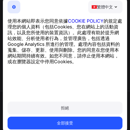
繁體中文
繁體中文
NumBuster © 2013—2026 ·
support@numbuster.com
一款簡單易用的應用程式，保護您免於電話詐騙、垃圾訊息
使用本網站即表示您同意依據
COOKIE POLICY
的規定處
及騷擾內容
理您的個人資料（包括Cookies、您在網站上的活動資
關於 GDPR 合規的諮詢：
support@numbuster.com
訊，以及您所使用的裝置資訊）。此處理有助於提升網
站效能、分析使用者行為，並管理廣告，包括透過
Google Analytics 所進行的管理。處理內容包括資料的
說明中心
蒐集、儲存、更新、使用與刪除。您的同意在您使用本
新聞與文章
網站期間持續有效。如您不同意，請停止使用本網站，
關於專案
或在瀏覽器設定中停用Cookies。
聯絡方式
使用條款
隱私政策
拒絕
Cookie 政策
購買政策
刪除帳戶和個人資料
全部接受