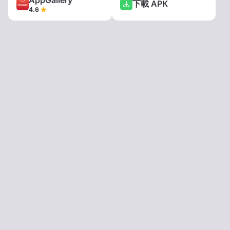
AppGallery
下載 APK
4.6