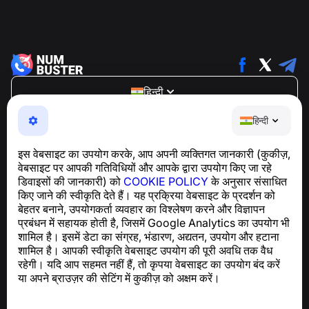
हिन्दी
NumBuster © 2013—2026 ·
support@numbuster.com
हिन्दी
एक उपयोग में आसान ऐप जो आपको फोन घोटालों, स्पैम और अवांछित संदेशों
से सुरक्षित रखता है
इस वेबसाइट का उपयोग करके, आप अपनी व्यक्तिगत जानकारी (कुकीज़,
GDPR अनुपालन से संबंधित पूछताछ के लिए:
वेबसाइट पर आपकी गतिविधियों और आपके द्वारा उपयोग किए जा रहे
support@numbuster.com
डिवाइसों की जानकारी) को
COOKIE POLICY
के अनुसार संसाधित
किए जाने की स्वीकृति देते हैं। यह प्रक्रिया वेबसाइट के प्रदर्शन को
बेहतर बनाने, उपयोगकर्ता व्यवहार का विश्लेषण करने और विज्ञापन
सहायता केंद्र
प्रबंधन में सहायक होती है, जिसमें Google Analytics का उपयोग भी
समाचार और लेख
शामिल है। इसमें डेटा का संग्रह, भंडारण, अद्यतन, उपयोग और हटाना
परियोजना के बारे में
शामिल है। आपकी स्वीकृति वेबसाइट उपयोग की पूरी अवधि तक वैध
संपर्क
रहेगी। यदि आप सहमत नहीं हैं, तो कृपया वेबसाइट का उपयोग बंद करें
या अपने ब्राउज़र की सेटिंग में कुकीज़ को अक्षम करें।