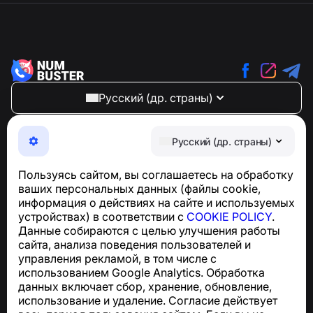
Русский (др. страны)
NumBuster © 2013—2026 ·
support@numbuster.com
Максимально удобное приложение для защиты от
Русский (др. страны)
телефонных мошенников, спама и нежелательных
SMS
Пользуясь сайтом, вы соглашаетесь на обработку
Для запросов по соблюдению GDPR:
ваших персональных данных (файлы cookie,
support@numbuster.com
информация о действиях на сайте и используемых
устройствах) в соответствии с
COOKIE POLICY
.
Данные собираются с целью улучшения работы
Центр поддержки
сайта, анализа поведения пользователей и
Новости и статьи
управления рекламой, в том числе с
О проекте
использованием Google Analytics. Обработка
Контакты
данных включает сбор, хранение, обновление,
использование и удаление. Согласие действует