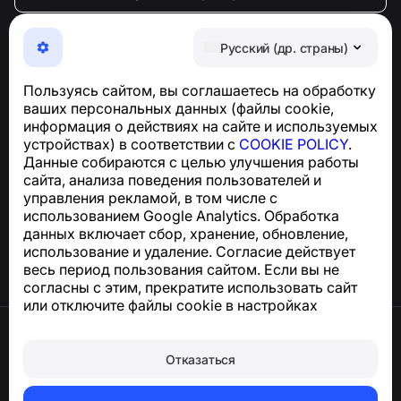
NumBuster © 2013—2026 ·
support@numbuster.com
Максимально удобное приложение для защиты от
Русский (др. страны)
телефонных мошенников, спама и нежелательных
SMS
Пользуясь сайтом, вы соглашаетесь на обработку
Для запросов по соблюдению GDPR:
ваших персональных данных (файлы cookie,
support@numbuster.com
информация о действиях на сайте и используемых
устройствах) в соответствии с
COOKIE POLICY
.
Данные собираются с целью улучшения работы
Центр поддержки
сайта, анализа поведения пользователей и
Новости и статьи
управления рекламой, в том числе с
О проекте
использованием Google Analytics. Обработка
Контакты
данных включает сбор, хранение, обновление,
использование и удаление. Согласие действует
весь период пользования сайтом. Если вы не
согласны с этим, прекратите использовать сайт
или отключите файлы cookie в настройках
браузера.
Условия использования
Конфиденциальность
Отказаться
Сookie
Политика покупок
Удалить аккаунт и персональные данные