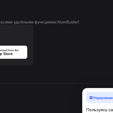
я всеми удобными функциями NumBuster!
nload from the
p Store
Управления
Пользуясь са