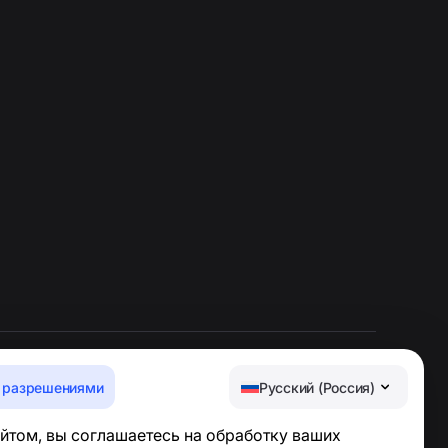
 разрешениями
Русский (Россия)
Центр поддержки
йтом, вы соглашаетесь на обработку ваших
Новости и статьи