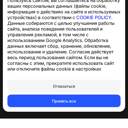
Пользуясь сайтом, вы соглашаетесь на обработку
Для запросов по соблюдению GDPR:
ваших персональных данных (файлы cookie,
support@numbuster.com
информация о действиях на сайте и используемых
устройствах) в соответствии с
COOKIE POLICY
.
Данные собираются с целью улучшения работы
Центр поддержки
сайта, анализа поведения пользователей и
Новости и статьи
управления рекламой, в том числе с
О проекте
использованием Google Analytics. Обработка
Контакты
данных включает сбор, хранение, обновление,
использование и удаление. Согласие действует
весь период пользования сайтом. Если вы не
согласны с этим, прекратите использовать сайт
или отключите файлы cookie в настройках
браузера.
Условия использования
Конфиденциальность
Отказаться
Сookie
Оферта
Удалить аккаунт и персональные данные
Принять все