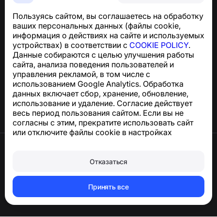
SMS
Пользуясь сайтом, вы соглашаетесь на обработку
Для запросов по соблюдению GDPR:
ваших персональных данных (файлы cookie,
support@numbuster.com
информация о действиях на сайте и используемых
устройствах) в соответствии с
COOKIE POLICY
.
Данные собираются с целью улучшения работы
Центр поддержки
сайта, анализа поведения пользователей и
Новости и статьи
управления рекламой, в том числе с
О проекте
использованием Google Analytics. Обработка
Контакты
данных включает сбор, хранение, обновление,
использование и удаление. Согласие действует
весь период пользования сайтом. Если вы не
согласны с этим, прекратите использовать сайт
или отключите файлы cookie в настройках
браузера.
Условия использования
Конфиденциальность
Отказаться
Сookie
Оферта
Удалить аккаунт и персональные данные
Принять все