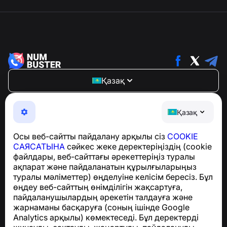
Қазақ
NumBuster © 2013—2026 ·
support@numbuster.com
Телефон алаяқтарынан, спамнан және қажетсіз
Қазақ
хабарламалардан қорғайтын ыңғайлы қолданба
GDPR талаптарына сәйкестік бойынша сұрақтар
Осы веб-сайтты пайдалану арқылы сіз
COOKIE
үшін:
support@numbuster.com
САЯСАТЫНА
сәйкес жеке деректеріңіздің (cookie
файлдары, веб-сайттағы әрекеттеріңіз туралы
ақпарат және пайдаланатын құрылғыларыңыз
Анықтама орталығы
туралы мәліметтер) өңделуіне келісім бересіз. Бұл
Жаңалықтар мен
өңдеу веб-сайттың өнімділігін жақсартуға,
мақалалар
пайдаланушылардың әрекетін талдауға және
Жоба туралы
жарнаманы басқаруға (соның ішінде Google
Байланыс
Analytics арқылы) көмектеседі. Бұл деректерді