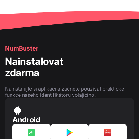
NumBuster
Nainstalovat
zdarma
Nainstalujte si aplikaci a začněte používat praktické
funkce našeho identifikátoru volajícího!
Android