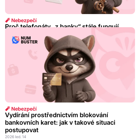
🧨 Nebezpečí
Proč telefonáty „z banky“ stále fungují
2026 srp. 07
🧨 Nebezpečí
Vydírání prostřednictvím blokování
bankovních karet: jak v takové situaci
postupovat
2026 led. 14