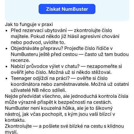
Získat NumBuster
Jak to funguje v praxi
Před rezervací ubytování — zkontrolujte číslo
majitele. Pokud někdo již hlásil agresivní chování
nebo podvod, uvidíte to.
Objednáváte přepravu? Projeďte číslo řidiče v
NumBusteru ještě před cestou — často už tam budou
recenze.
Nabízí průvodce výlet v chatu? — nezapomeňte si
ověřit jeho číslo. Možná už si někdo stěžoval.
Teenager odjíždí na práci? — ověřte si číslo
koordinátora nebo zaměstnavatele. Možná už ostatní
uživatelé NB něco sdíleli.
Nejde předvídat všechno, ale jednoduchá kontrola čísla
může výrazně přispět k bezpečnosti na cestách.
NumBuster není kouzelná hůlka, ale je to šikovný
nástroj, jak včas pochopit, s kým jsou vaši blízcí v
kontaktu.
Zkontrolujte — a pošlete své blízké na cestu s klidnou
myslí.