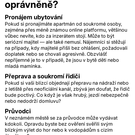
oprávněně?
Pronájem ubytování
Pokud si pronajímáte apartmán od soukromé osoby,
zejména přes méně známou online platformu, většinou
vůbec nevíte, kdo za inzerátem stojí. Může to být
seriózní majitel — ale také nemusí. Nájemníci si stěžují
na případy, kdy majitelé přišli bez ohlášení, požadovali
doplatek nebo se chovali agresivně. Obzvlášť
nepříjemné je to v případě, že jsou v bytě děti nebo
mladá maminka.
Přeprava a soukromí řidiči
Pokud si vaši blízcí objednají přepravu na nádraží nebo
z letiště přes neoficiální kanál, zbývá jen doufat, že řidič
bude poctivý. Co když je však hrubý, jezdí nebezpečně
nebo nedodrží domluvu?
Průvodci
V neznámém městě se za průvodce může vydávat
kdokoli. Opravdu byste bez ověření svěřili svým
blízkým výlet do hor nebo k vodopádům s cizím