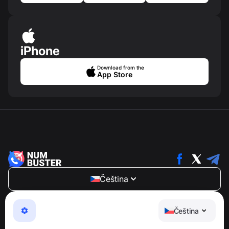
iPhone
Download from the
App Store
Čeština
NumBuster © 2013—2026 ·
support@numbuster.com
Snadno použitelná aplikace, která vás chrání před
Čeština
telefonními podvody, spamem a nevyžádanými
zprávami