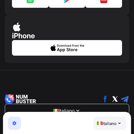
iPhone
Download from the
App Store
Italiano
NumBuster © 2013—2026 ·
support@numbuster.com
Italiano
Un'app facile da usare che ti protegge da truffe
telefoniche, spam e messaggi indesiderati