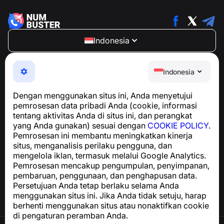
Indonesia
NumBuster © 2013—2026 ·
support@numbuster.com
Aplikasi yang mudah digunakan untuk melindungi Anda
Indonesia
dari penipuan telepon, spam, dan pesan yang tidak
diinginkan
Dengan menggunakan situs ini, Anda menyetujui
Untuk pertanyaan terkait kepatuhan GDPR:
pemrosesan data pribadi Anda (cookie, informasi
support@numbuster.com
tentang aktivitas Anda di situs ini, dan perangkat
yang Anda gunakan) sesuai dengan
COOKIE POLICY
.
Pemrosesan ini membantu meningkatkan kinerja
Pusat Bantuan
situs, menganalisis perilaku pengguna, dan
Berita dan Artikel
mengelola iklan, termasuk melalui Google Analytics.
Tentang proyek
Pemrosesan mencakup pengumpulan, penyimpanan,
Kontak
pembaruan, penggunaan, dan penghapusan data.
Persetujuan Anda tetap berlaku selama Anda
menggunakan situs ini. Jika Anda tidak setuju, harap
berhenti menggunakan situs atau nonaktifkan cookie
di pengaturan peramban Anda.