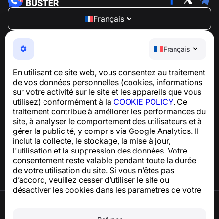
Français
NumBuster © 2013—2026 ·
support@numbuster.com
Une application facile à utiliser qui vous protège contre
Français
les arnaques téléphoniques, le spam et les messages
indésirables
En utilisant ce site web, vous consentez au traitement
Pour toute question concernant la conformité au RGPD :
de vos données personnelles (cookies, informations
support@numbuster.com
sur votre activité sur le site et les appareils que vous
utilisez) conformément à la
COOKIE POLICY
. Ce
traitement contribue à améliorer les performances du
Centre d’aide
site, à analyser le comportement des utilisateurs et à
Actualités et articles
gérer la publicité, y compris via Google Analytics. Il
À propos du projet
inclut la collecte, le stockage, la mise à jour,
Contacts
l'utilisation et la suppression des données. Votre
consentement reste valable pendant toute la durée
de votre utilisation du site. Si vous n’êtes pas
d’accord, veuillez cesser d’utiliser le site ou
désactiver les cookies dans les paramètres de votre
navigateur.
Conditions d’utilisation
Politique de confidentialité