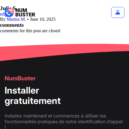
Julie S.
edit
By
Marina M.
•
June 10, 2025
comments
comments for this post are closed
NumBuster
Installer
gratuitement
Installez maintenant et commencez à utiliser les
fonctionnalités pratiques de notre identification d’appel
!