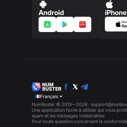
Android
iPhone
Dow
Ap
Français
NumBuster © 2013—2026 ·
support@numbus
Une application facile à utiliser qui vous pro
spam et les messages indésirables
Pour toute question concernant la conformit