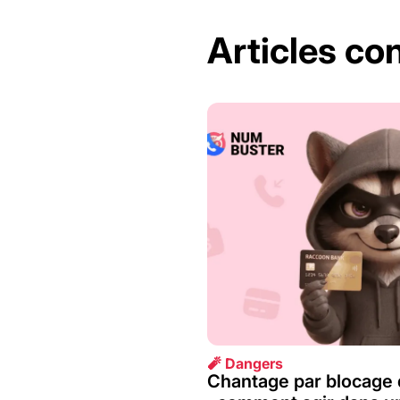
Articles co
🧨 Dangers
Chantage par blocage 