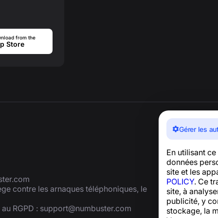
nload from the
p Store
Gérer les au
En utilisant c
données person
site et les ap
ter.com
POLICY
. Ce t
tège contre les arnaques téléphoniques, le
site, à analys
publicité, y co
é au RGPD :
support@numbuster.com
stockage, la m