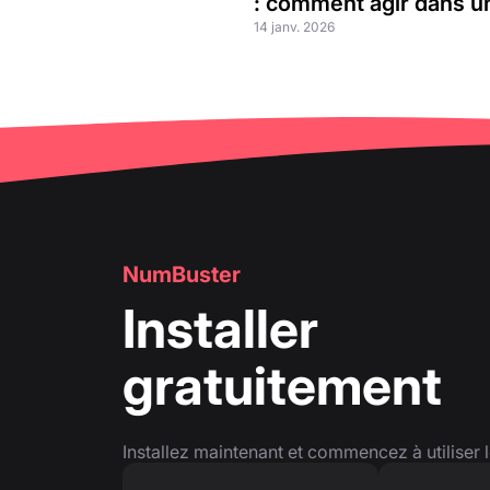
: comment agir dans un
14 janv. 2026
NumBuster
Installer
gratuitement
Installez maintenant et commencez à utiliser l