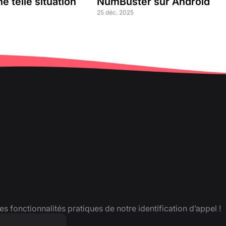
e telle situation
NumBuster sur Android
25 déc. 2025
es fonctionnalités pratiques de notre identification d’appel !