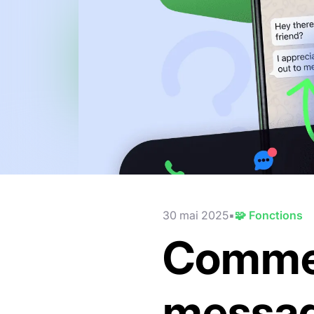
30 mai 2025
🧩 Fonctions
Commen
messag