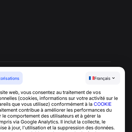
torisations
Français
Centre d’aide
e site web, vous consentez au traitement de vos
Actualités et articles
nelles (cookies, informations sur votre activité sur le
À propos du projet
pareils que vous utilisez) conformément à la
COOKIE
Contacts
raitement contribue à améliorer les performances du
er le comportement des utilisateurs et à gérer la
mpris via Google Analytics. Il inclut la collecte, le
ise à jour, l'utilisation et la suppression des données.