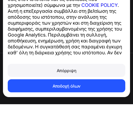
χρησιμοποιείτε) σύμφωνα με την
COOKIE POLICY
.
Κέντρο βοήθειας
Αυτή η επεξεργασία συμβάλλει στη βελτίωση της
Ειδήσεις και Άρθρα
απόδοσης του ιστότοπου, στην ανάλυση της
Σχετικά με το έργο
συμπεριφοράς των χρηστών και στη διαχείριση της
Επαφές
διαφήμισης, συμπεριλαμβανομένης της χρήσης του
Google Analytics. Περιλαμβάνει τη συλλογή,
αποθήκευση, ενημέρωση, χρήση και διαγραφή των
δεδομένων. Η συγκατάθεσή σας παραμένει έγκυρη
καθ' όλη τη διάρκεια χρήσης του ιστότοπου. Αν δεν
συμφωνείτε, σταματήστε να χρησιμοποιείτε τον
Όροι χρήσης
ιστότοπο ή απενεργοποιήστε τα cookies στις
Πολιτική απορρήτου
ρυθμίσεις του προγράμματος περιήγησής σας.
Απόρριψη
Πολιτική cookies
Πολιτική αγορών
Διαγραφή λογαριασμού και δεδομένων
Αποδοχή όλων