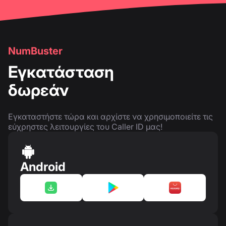
NumBuster
Εγκατάσταση
δωρεάν
Εγκαταστήστε τώρα και αρχίστε να χρησιμοποιείτε τις
εύχρηστες λειτουργίες του Caller ID μας!
Android