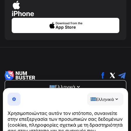
iPhone
Download from the
App Store
Ελληνικά
NumBuster © 2013—2026 ·
support@numbuster.com
Ελληνικά
Μια εύχρηστη εφαρμογή που σας προστατεύει από
τηλεφωνικές απάτες, ανεπιθύμητα μηνύματα και spam
Χρησιμοποιώντας αυτόν τον ιστότοπο, συναινείτε
Για ερωτήσεις σχετικά με τη συμμόρφωση με το GDPR:
στην επεξεργασία των προσωπικών σας δεδομένων
support@numbuster.com
(cookies, πληροφορίες σχετικά με τη δραστηριότητά
σας στον ιστότοπο και τις συσκευές που