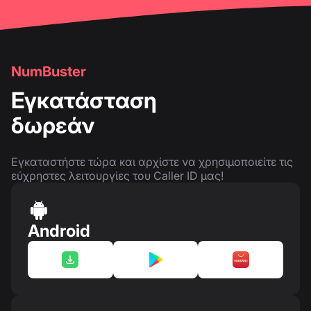
NumBuster
Εγκατάσταση
δωρεάν
Εγκαταστήστε τώρα και αρχίστε να χρησιμοποιείτε τις
εύχρηστες λειτουργίες του Caller ID μας!
Android