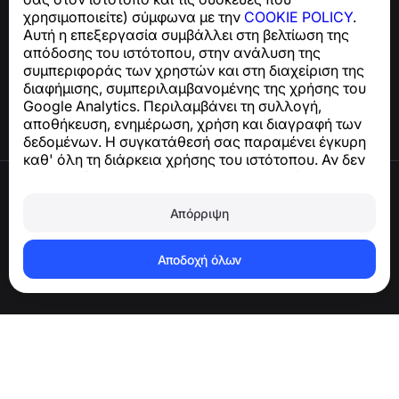
χρησιμοποιείτε) σύμφωνα με την
COOKIE POLICY
.
Κέντρο βοήθειας
Αυτή η επεξεργασία συμβάλλει στη βελτίωση της
Ειδήσεις και Άρθρα
απόδοσης του ιστότοπου, στην ανάλυση της
Σχετικά με το έργο
συμπεριφοράς των χρηστών και στη διαχείριση της
Επαφές
διαφήμισης, συμπεριλαμβανομένης της χρήσης του
Google Analytics. Περιλαμβάνει τη συλλογή,
αποθήκευση, ενημέρωση, χρήση και διαγραφή των
δεδομένων. Η συγκατάθεσή σας παραμένει έγκυρη
καθ' όλη τη διάρκεια χρήσης του ιστότοπου. Αν δεν
συμφωνείτε, σταματήστε να χρησιμοποιείτε τον
Όροι χρήσης
ιστότοπο ή απενεργοποιήστε τα cookies στις
Πολιτική απορρήτου
ρυθμίσεις του προγράμματος περιήγησής σας.
Απόρριψη
Πολιτική cookies
Πολιτική αγορών
Διαγραφή λογαριασμού και δεδομένων
Αποδοχή όλων