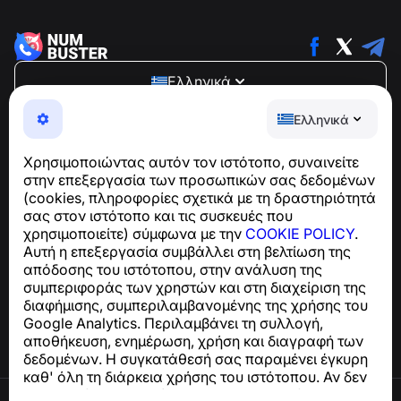
Ελληνικά
NumBuster © 2013—2026 ·
support@numbuster.com
Ελληνικά
Μια εύχρηστη εφαρμογή που σας προστατεύει από
τηλεφωνικές απάτες, ανεπιθύμητα μηνύματα και spam
Χρησιμοποιώντας αυτόν τον ιστότοπο, συναινείτε
Για ερωτήσεις σχετικά με τη συμμόρφωση με το GDPR:
στην επεξεργασία των προσωπικών σας δεδομένων
support@numbuster.com
(cookies, πληροφορίες σχετικά με τη δραστηριότητά
σας στον ιστότοπο και τις συσκευές που
χρησιμοποιείτε) σύμφωνα με την
COOKIE POLICY
.
Κέντρο βοήθειας
Αυτή η επεξεργασία συμβάλλει στη βελτίωση της
Ειδήσεις και Άρθρα
απόδοσης του ιστότοπου, στην ανάλυση της
Σχετικά με το έργο
συμπεριφοράς των χρηστών και στη διαχείριση της
Επαφές
διαφήμισης, συμπεριλαμβανομένης της χρήσης του
Google Analytics. Περιλαμβάνει τη συλλογή,
αποθήκευση, ενημέρωση, χρήση και διαγραφή των
δεδομένων. Η συγκατάθεσή σας παραμένει έγκυρη
καθ' όλη τη διάρκεια χρήσης του ιστότοπου. Αν δεν
συμφωνείτε, σταματήστε να χρησιμοποιείτε τον
Όροι χρήσης