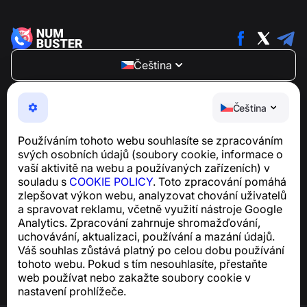
Čeština
NumBuster © 2013—2026 ·
support@numbuster.com
Snadno použitelná aplikace, která vás chrání před
Čeština
telefonními podvody, spamem a nevyžádanými
zprávami
Používáním tohoto webu souhlasíte se zpracováním
Pro dotazy týkající se souladu s GDPR:
svých osobních údajů (soubory cookie, informace o
support@numbuster.com
vaší aktivitě na webu a používaných zařízeních) v
souladu s
COOKIE POLICY
. Toto zpracování pomáhá
zlepšovat výkon webu, analyzovat chování uživatelů
Centrum nápovědy
a spravovat reklamu, včetně využití nástroje Google
Zprávy a články
Analytics. Zpracování zahrnuje shromažďování,
O projektu
uchovávání, aktualizaci, používání a mazání údajů.
Kontakty
Váš souhlas zůstává platný po celou dobu používání
tohoto webu. Pokud s tím nesouhlasíte, přestaňte
web používat nebo zakažte soubory cookie v
nastavení prohlížeče.