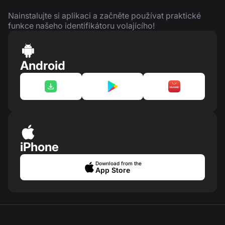
Nainstalujte si aplikaci a začněte používat praktické
funkce našeho identifikátoru volajícího!
Android
iPhone
Download from the
App Store