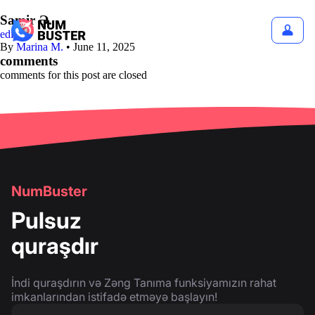
Samir Ə.
edit
By
Marina M.
•
June 11, 2025
comments
comments for this post are closed
NumBuster
Pulsuz
quraşdır
İndi quraşdırın və Zəng Tanıma funksiyamızın rahat
imkanlarından istifadə etməyə başlayın!