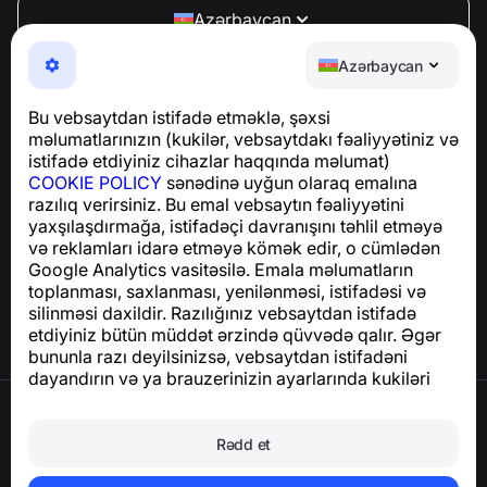
Azərbaycan
NumBuster © 2013—2026 ·
support@numbuster.com
Azərbaycan
Telefon fırıldaqlarından, spam və arzuolunmaz
mesajlardan sizi qoruyan istifadəsi asan bir tətbiq
Bu vebsaytdan istifadə etməklə, şəxsi
GDPR uyğunluğu ilə bağlı suallar üçün:
məlumatlarınızın (kukilər, vebsaytdakı fəaliyyətiniz və
support@numbuster.com
istifadə etdiyiniz cihazlar haqqında məlumat)
COOKIE POLICY
sənədinə uyğun olaraq emalına
razılıq verirsiniz. Bu emal vebsaytın fəaliyyətini
Yardım Mərkəzi
yaxşılaşdırmağa, istifadəçi davranışını təhlil etməyə
Xəbərlər və Məqalələr
və reklamları idarə etməyə kömək edir, o cümlədən
Layihə haqqında
Google Analytics vasitəsilə. Emala məlumatların
Əlaqə
toplanması, saxlanması, yenilənməsi, istifadəsi və
silinməsi daxildir. Razılığınız vebsaytdan istifadə
etdiyiniz bütün müddət ərzində qüvvədə qalır. Əgər
bununla razı deyilsinizsə, vebsaytdan istifadəni
dayandırın və ya brauzerinizin ayarlarında kukiləri
deaktiv edin.
İstifadə Şərtləri
Məxfilik Siyasəti
Rədd et
Cookie Siyasəti
Satınalma Siyasəti