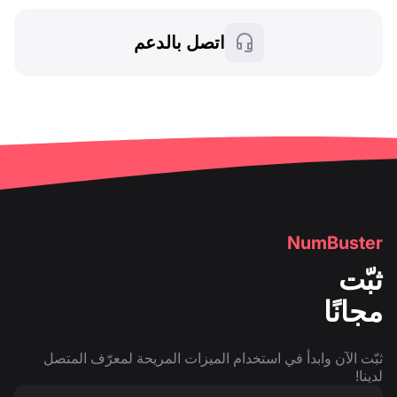
اتصل بالدعم
NumBuster
ثبّت
مجانًا
ثبّت الآن وابدأ في استخدام الميزات المريحة لمعرّف المتصل
لدينا!