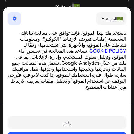
العربية
NumBuster © 2013—2026 ·
support@numbuster.com
العربية
تطبيق سهل الاستخدام يحميك من الاحتيال الهاتفي، الرسائل
العشوائية، والرسائل غير المرغوب فيها
باستخدامك لهذا الموقع، فإنك توافق على معالجة بياناتك
للاستفسارات المتعلقة بالامتثال للائحة العامة لحماية البيانات
الشخصية (ملفات تعريف الارتباط "الكوكيز"، ومعلومات
support@numbuster.com
(GDPR):
نشاطك على الموقع، والأجهزة التي تستخدمها) وفقًا لـ
COOKIE POLICY
. تساعد هذه المعالجة في تحسين أداء
الموقع، وتحليل سلوك المستخدم، وإدارة الإعلانات، بما في
مركز المساعدة
ذلك من خلال Google Analytics. تشمل هذه المعالجة جمع
الأخبار والمقالات
البيانات وتخزينها وتحديثها واستخدامها وحذفها. تظل موافقتك
حول المشروع
سارية طوال فترة استخدامك للموقع. إذا كنت لا توافق، فيُرجى
جهات الاتصال
التوقف عن استخدام الموقع أو تعطيل ملفات تعريف الارتباط
من إعدادات المتصفح.
شروط الاستخدام
سياسة الخصوصية
رفض
سياسة ملفات تعريف الارتباط
سياسة الشراء