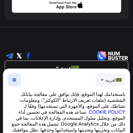
Download from the
App Store
العربية
NumBuster © 2013—2026 ·
support@numbuster.com
العربية
تطبيق سهل الاستخدام يحميك من الاحتيال الهاتفي، الرسائل
العشوائية، والرسائل غير المرغوب فيها
باستخدامك لهذا الموقع، فإنك توافق على معالجة بياناتك
للاستفسارات المتعلقة بالامتثال للائحة العامة لحماية البيانات
الشخصية (ملفات تعريف الارتباط "الكوكيز"، ومعلومات
support@numbuster.com
(GDPR):
نشاطك على الموقع، والأجهزة التي تستخدمها) وفقًا لـ
COOKIE POLICY
. تساعد هذه المعالجة في تحسين أداء
الموقع، وتحليل سلوك المستخدم، وإدارة الإعلانات، بما في
مركز المساعدة
ذلك من خلال Google Analytics. تشمل هذه المعالجة جمع
الأخبار والمقالات
البيانات وتخزينها وتحديثها واستخدامها وحذفها. تظل موافقتك