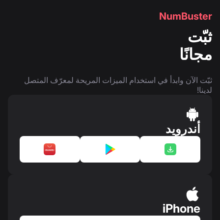
NumBuster
ثبّت
مجانًا
ثبّت الآن وابدأ في استخدام الميزات المريحة لمعرّف المتصل
لدينا!
أندرويد
iPhone