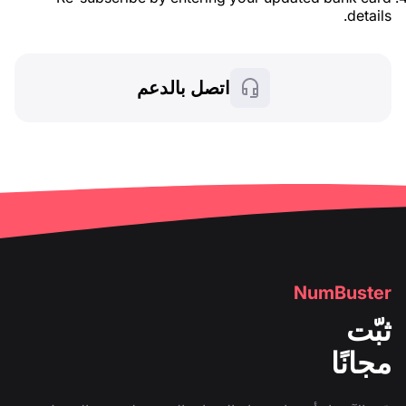
details.
اتصل بالدعم
NumBuster
ثبّت
مجانًا