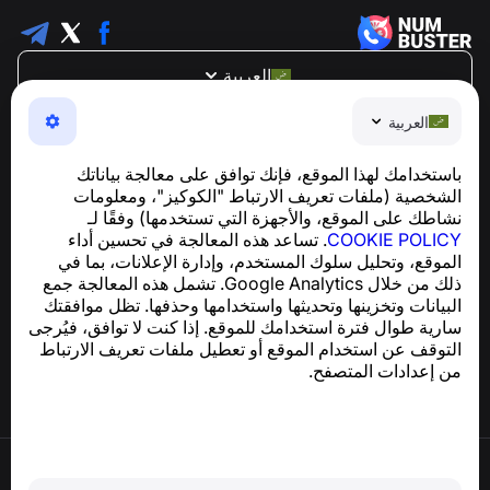
العربية
NumBuster © 2013—2026 ·
support@numbuster.com
العربية
تطبيق سهل الاستخدام يحميك من الاحتيال الهاتفي، الرسائل
العشوائية، والرسائل غير المرغوب فيها
باستخدامك لهذا الموقع، فإنك توافق على معالجة بياناتك
للاستفسارات المتعلقة بالامتثال للائحة العامة لحماية البيانات
الشخصية (ملفات تعريف الارتباط "الكوكيز"، ومعلومات
support@numbuster.com
(GDPR):
نشاطك على الموقع، والأجهزة التي تستخدمها) وفقًا لـ
COOKIE POLICY
. تساعد هذه المعالجة في تحسين أداء
الموقع، وتحليل سلوك المستخدم، وإدارة الإعلانات، بما في
مركز المساعدة
ذلك من خلال Google Analytics. تشمل هذه المعالجة جمع
الأخبار والمقالات
البيانات وتخزينها وتحديثها واستخدامها وحذفها. تظل موافقتك
حول المشروع
سارية طوال فترة استخدامك للموقع. إذا كنت لا توافق، فيُرجى
جهات الاتصال
التوقف عن استخدام الموقع أو تعطيل ملفات تعريف الارتباط
من إعدادات المتصفح.
شروط الاستخدام
سياسة الخصوصية