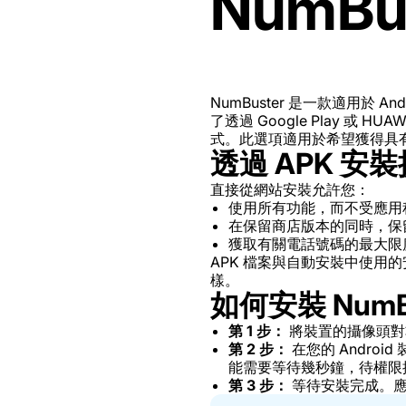
NumBu
NumBuster 是一款適用於
了透過 Google Play 或 H
式。此選項適用於希望獲得具
透過 APK 安
直接從網站安裝允許您：
使用所有功能，而不受應用
在保留商店版本的同時，保留 
獲取有關電話號碼的最大限
APK 檔案與自動安裝中使
樣。
如何安裝 NumBu
第 1 步：
將裝置的攝像頭對
第 2 步：
在您的 Andr
能需要等待幾秒鐘，待權限
第 3 步：
等待安裝完成。應