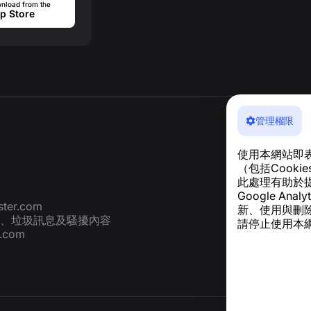
nload from the
p Store
管理權限
使用本網站即
（包括Cook
此處理有助於
Google A
ter.com
新、使用與刪
、垃圾訊息及騷擾內容
請停止使用本網
r.com