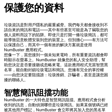
保護您的資料
垃圾資訊是對用戶隱私的嚴重威脅。我們每天都會接收到不
請自來的簡訊和電話——其中有些甚至可能是為了竊取您的
個人資料而設下的陷阱。即使只是打開一條垃圾簡訊，都可
能導致惡意軟體安裝到您的裝置上。但別擔心——有方法可
以保護自己，而其中一個有效的解決方案就是使用
NumBuster 應用程式。
想像一下，當您接到一個未知來電時，所有重要資訊都會即
時顯示在螢幕上。NumBuster 就像您的私人安全助理，幫
助您決定是否要接聽或忽略來電。這款應用程式充當智慧黑
名單，能自動封鎖垃圾電話和簡訊。您擁有完全的掌控權
——由您決定要阻擋誰：垃圾推銷、詐騙者，甚至是讓您困
擾的聯絡人。
智慧簡訊阻擋功能
NumBuster 的一大特色是智慧簡訊阻擋。應用程式會分析
收到的訊息，自動偵測哪些是垃圾簡訊。如果某個號碼已經
被其他用戶標記，NumBuster 會立即將其加入您的黑名單