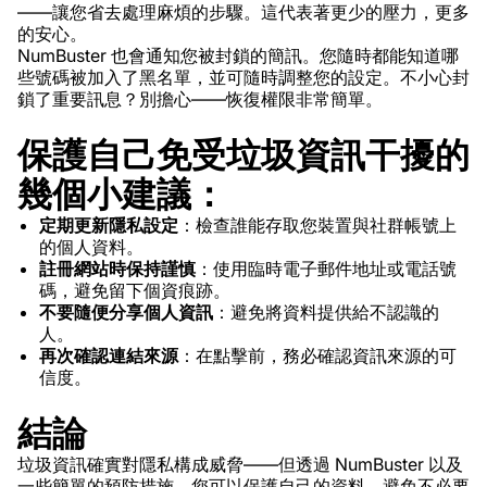
——讓您省去處理麻煩的步驟。這代表著更少的壓力，更多
的安心。
NumBuster 也會通知您被封鎖的簡訊。您隨時都能知道哪
些號碼被加入了黑名單，並可隨時調整您的設定。不小心封
鎖了重要訊息？別擔心——恢復權限非常簡單。
保護自己免受垃圾資訊干擾的
幾個小建議：
定期更新隱私設定
：檢查誰能存取您裝置與社群帳號上
的個人資料。
註冊網站時保持謹慎
：使用臨時電子郵件地址或電話號
碼，避免留下個資痕跡。
不要隨便分享個人資訊
：避免將資料提供給不認識的
人。
再次確認連結來源
：在點擊前，務必確認資訊來源的可
信度。
結論
垃圾資訊確實對隱私構成威脅——但透過 NumBuster 以及
一些簡單的預防措施，您可以保護自己的資料，避免不必要