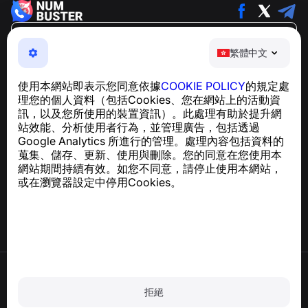
繁體中文
繁體中文
NumBuster © 2013—2026 ·
support@numbuster.com
一款簡單易用的應用程式，保護您免於電話詐騙、垃圾訊息
使用本網站即表示您同意依據
COOKIE POLICY
的規定處
及騷擾內容
理您的個人資料（包括Cookies、您在網站上的活動資
關於 GDPR 合規的諮詢：
support@numbuster.com
訊，以及您所使用的裝置資訊）。此處理有助於提升網
站效能、分析使用者行為，並管理廣告，包括透過
Google Analytics 所進行的管理。處理內容包括資料的
說明中心
蒐集、儲存、更新、使用與刪除。您的同意在您使用本
新聞與文章
網站期間持續有效。如您不同意，請停止使用本網站，
關於專案
或在瀏覽器設定中停用Cookies。
聯絡方式
使用條款
隱私政策
拒絕
Cookie 政策