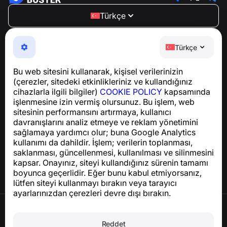
Türkçe
NumBuster © 2013—2026 ·
support@numbuster.com
Telefon dolandırıcılığına, spam’e ve istenmeyen
Türkçe
mesajlara karşı koruma sağlayan kullanımı kolay bir
uygulama
Bu web sitesini kullanarak, kişisel verilerinizin
GDPR uyumluluğu ile ilgili sorular için:
(çerezler, sitedeki etkinlikleriniz ve kullandığınız
support@numbuster.com
cihazlarla ilgili bilgiler)
COOKIE POLICY
kapsamında
işlenmesine izin vermiş olursunuz. Bu işlem, web
sitesinin performansını artırmaya, kullanıcı
Yardım Merkezi
davranışlarını analiz etmeye ve reklam yönetimini
Haberler ve Makaleler
sağlamaya yardımcı olur; buna Google Analytics
Proje hakkında
kullanımı da dahildir. İşlem; verilerin toplanması,
İletişim
saklanması, güncellenmesi, kullanılması ve silinmesini
kapsar. Onayınız, siteyi kullandığınız sürenin tamamı
boyunca geçerlidir. Eğer bunu kabul etmiyorsanız,
lütfen siteyi kullanmayı bırakın veya tarayıcı
ayarlarınızdan çerezleri devre dışı bırakın.
Kullanım Şartları
Gizlilik Politikası
Reddet
Çerez Politikası