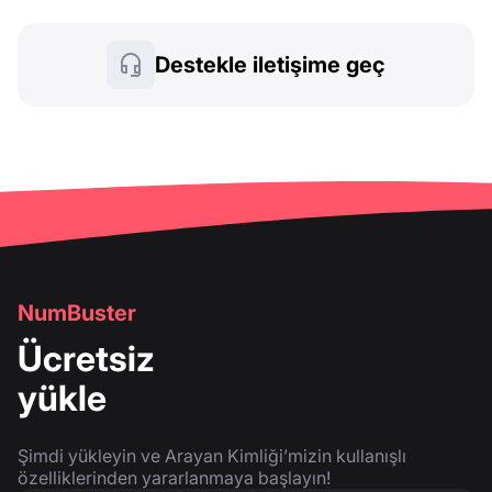
Destekle iletişime geç
NumBuster
Ücretsiz
yükle
Şimdi yükleyin ve Arayan Kimliği’mizin kullanışlı
özelliklerinden yararlanmaya başlayın!