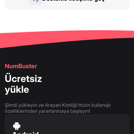
NumBuster
Ücretsiz
yükle
Şimdi yükleyin ve Arayan Kimliği’mizin kullanışlı
özelliklerinden yararlanmaya başlayın!