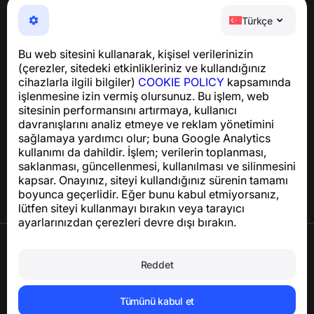
NumBuster © 2013—2026 ·
support@numbuster.com
Telefon dolandırıcılığına, spam’e ve istenmeyen
Türkçe
mesajlara karşı koruma sağlayan kullanımı kolay bir
uygulama
Bu web sitesini kullanarak, kişisel verilerinizin
GDPR uyumluluğu ile ilgili sorular için:
(çerezler, sitedeki etkinlikleriniz ve kullandığınız
support@numbuster.com
cihazlarla ilgili bilgiler)
COOKIE POLICY
kapsamında
işlenmesine izin vermiş olursunuz. Bu işlem, web
sitesinin performansını artırmaya, kullanıcı
Yardım Merkezi
davranışlarını analiz etmeye ve reklam yönetimini
Haberler ve Makaleler
sağlamaya yardımcı olur; buna Google Analytics
Proje hakkında
kullanımı da dahildir. İşlem; verilerin toplanması,
İletişim
saklanması, güncellenmesi, kullanılması ve silinmesini
kapsar. Onayınız, siteyi kullandığınız sürenin tamamı
boyunca geçerlidir. Eğer bunu kabul etmiyorsanız,
lütfen siteyi kullanmayı bırakın veya tarayıcı
ayarlarınızdan çerezleri devre dışı bırakın.
Kullanım Şartları
Gizlilik Politikası
Reddet
Çerez Politikası
Satın Alma Politikası
Hesabı ve kişisel verileri silin
Tümünü kabul et