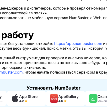
 менеджеров и диспетчеров, которые проверяют номера
 исполнителей «в полях».
 использовать не мобильную версию NumBuster, а Web-в
 работу
ter без установки, откройте
https://app.numbuster.com
и 
ступен весь функционал: поиск, метки, отзывы, история.
ценный инструмент для проверки и анализа номеров, ко
а и помогает ориентироваться в потоке вызовов: будь то
вторяющаяся активность.
umbuster.com
, чтобы начать пользоваться сервисом в брау
Установить NumBuster
y
App Store
AppGallery
230 тыс. отзывов
4.2
4.6