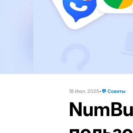
18 Июл. 2025
💬 Советы
NumBus
пользо