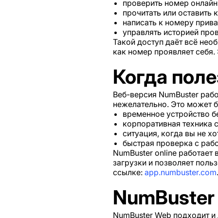
проверить номер онлайн 
прочитать или оставить 
написать к номеру прива
управлять историей про
Такой доступ даёт всё нео
как номер проявляет себя.
Когда поле
Веб-версия NumBuster рабо
нежелательно. Это может б
временное устройство б
корпоративная техника 
ситуация, когда вы не хо
быстрая проверка с раб
NumBuster online работает
загрузки и позволяет поль
ссылке:
app.numbuster.com
NumBuster
NumBuster Web подходит и 