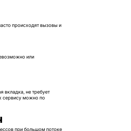
 часто происходят вызовы и
невозможно или
я вкладка, не требует
к сервису можно по
ч
цессов при большом потоке