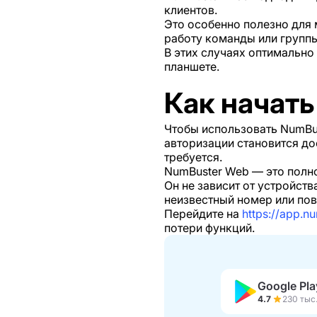
клиентов.
Это особенно полезно для
работу команды или группы
В этих случаях оптимально
планшете.
Как начать
Чтобы использовать NumBus
авторизации становится до
требуется.
NumBuster Web — это полно
Он не зависит от устройств
неизвестный номер или по
Перейдите на
https://app.n
потери функций.
Google Pla
4.7