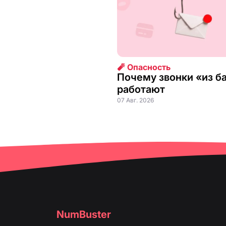
🧨 Опасность
Почему звонки «из б
работают
07 Авг. 2026
NumBuster