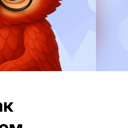
ак
сом