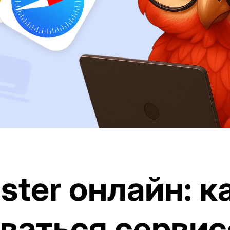
ter онлайн: к
ваться серви