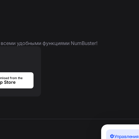
я всеми удобными функциями NumBuster!
nload from the
p Store
Управления