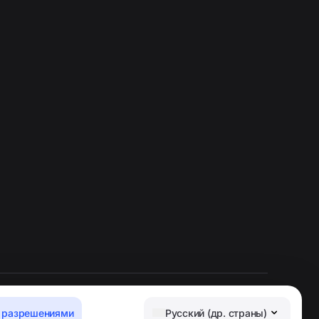
 разрешениями
Русский (др. страны)