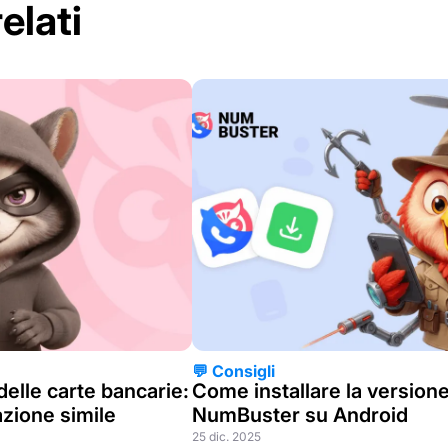
elati
💬 Consigli
delle carte bancarie:
Come installare la version
azione simile
NumBuster su Android
25 dic. 2025