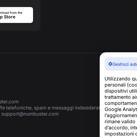
nload from the
p Store
Gestisci aut
Utilizzando qu
personali (cook
dispositivi uti
trattamento aiu
ter.com
comportamento 
ffe telefoniche, spam e messaggi indesiderati
Google Analyti
:
support@numbuster.com
l’aggiornamento
rimane valido p
d’accordo, inte
impostazioni 