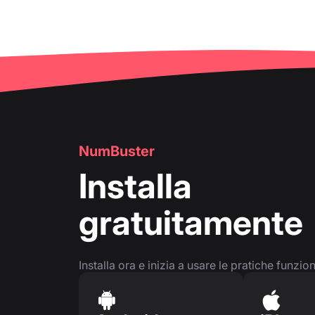
NumBuster
Installa
gratuitamente
Installa ora e inizia a usare le pratiche funzio