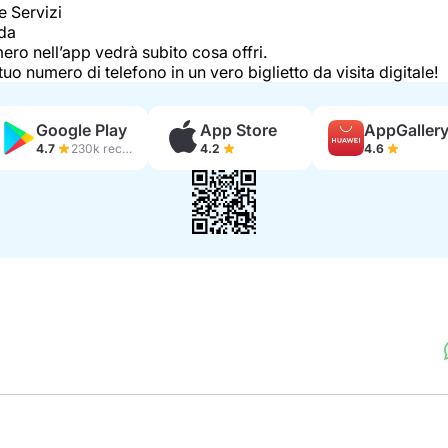
e Servizi
da
mero nell’app vedrà subito cosa offri.
tuo numero di telefono in un vero biglietto da visita digitale!
Google Play
App Store
AppGaller
4.7
230k recensioni
4.2
4.6