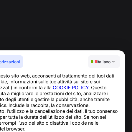
orizzazioni
Italiano
esto sito web, acconsenti al trattamento dei tuoi dati
Centro assistenza
ie, informazioni sulle tue attività sul sito e sui
Notizie e articoli
lizzati) in conformità alla
COOKIE POLICY
. Questo
Informazioni sul
ta a migliorare le prestazioni del sito, analizzare il
progetto
degli utenti e gestire la pubblicità, anche tramite
Contatti
cs. Include la raccolta, la conservazione,
, l’utilizzo e la cancellazione dei dati. Il tuo consenso
er tutta la durata dell’utilizzo del sito. Se non sei
rrompi l’uso del sito o disattiva i cookie nelle
del browser.