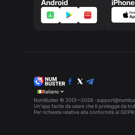
Android
iPhone
Dow
Ap
Italiano
NumBuster © 2013—2026 ·
support@numbus
Un'app facile da usare che ti protegge da tru
Per richieste relative alla conformità al GDPR