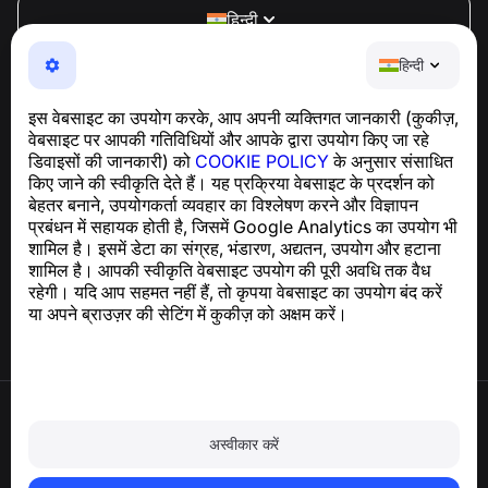
हिन्दी
NumBuster © 2013—2026 ·
support@numbuster.com
हिन्दी
एक उपयोग में आसान ऐप जो आपको फोन घोटालों, स्पैम और अवांछित संदेशों
से सुरक्षित रखता है
इस वेबसाइट का उपयोग करके, आप अपनी व्यक्तिगत जानकारी (कुकीज़,
GDPR अनुपालन से संबंधित पूछताछ के लिए:
वेबसाइट पर आपकी गतिविधियों और आपके द्वारा उपयोग किए जा रहे
support@numbuster.com
डिवाइसों की जानकारी) को
COOKIE POLICY
के अनुसार संसाधित
किए जाने की स्वीकृति देते हैं। यह प्रक्रिया वेबसाइट के प्रदर्शन को
बेहतर बनाने, उपयोगकर्ता व्यवहार का विश्लेषण करने और विज्ञापन
सहायता केंद्र
प्रबंधन में सहायक होती है, जिसमें Google Analytics का उपयोग भी
समाचार और लेख
शामिल है। इसमें डेटा का संग्रह, भंडारण, अद्यतन, उपयोग और हटाना
परियोजना के बारे में
शामिल है। आपकी स्वीकृति वेबसाइट उपयोग की पूरी अवधि तक वैध
संपर्क
रहेगी। यदि आप सहमत नहीं हैं, तो कृपया वेबसाइट का उपयोग बंद करें
या अपने ब्राउज़र की सेटिंग में कुकीज़ को अक्षम करें।
उपयोग की शर्तें
गोपनीयता नीति
अस्वीकार करें
कुकी नीति
खरीद नीति