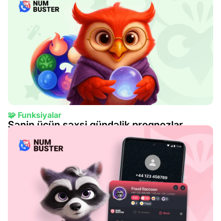
🧩 Funksiyalar
Sənin üçün şəxsi gündəlik proqnozlar
17 iyl. 2025