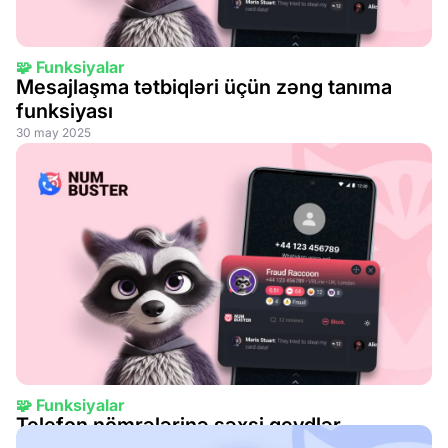
🧩 Funksiyalar
Mesajlaşma tətbiqləri üçün zəng tanıma
funksiyası
30 may 2025
🧩 Funksiyalar
Telefon nömrələrinə şəxsi qeydlər
30 may 2025