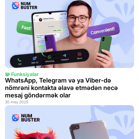
🧩 Funksiyalar
WhatsApp, Telegram və ya Viber-də
nömrəni kontakta əlavə etmədən necə
mesaj göndərmək olar
30 may 2025