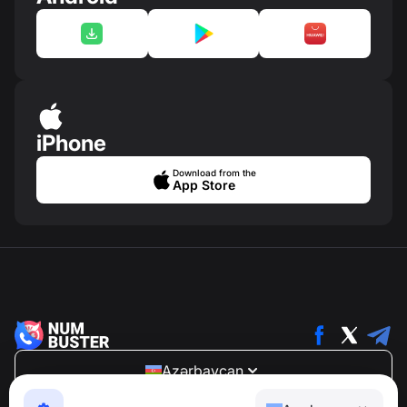
iPhone
Download from the
App Store
Azərbaycan
NumBuster © 2013—2026 ·
support@numbuster.com