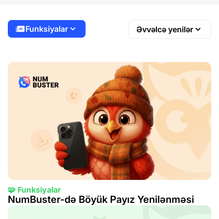
Funksiyalar
Əvvəlcə yenilər
🧩 Funksiyalar
NumBuster-də Böyük Payız Yenilənməsi
01 okt. 2025