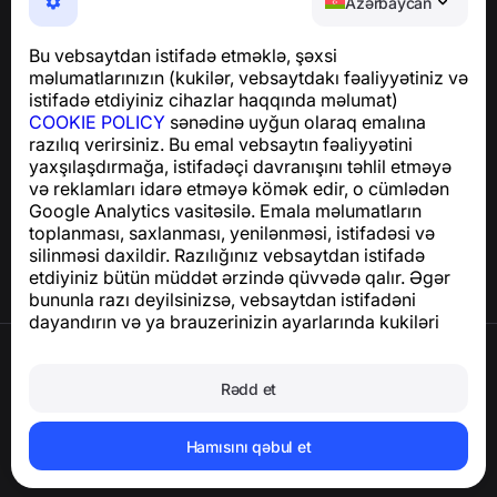
Azərbaycan
Telefon fırıldaqlarından, spam və arzuolunmaz
mesajlardan sizi qoruyan istifadəsi asan bir tətbiq
Bu vebsaytdan istifadə etməklə, şəxsi
GDPR uyğunluğu ilə bağlı suallar üçün:
məlumatlarınızın (kukilər, vebsaytdakı fəaliyyətiniz və
support@numbuster.com
istifadə etdiyiniz cihazlar haqqında məlumat)
COOKIE POLICY
sənədinə uyğun olaraq emalına
razılıq verirsiniz. Bu emal vebsaytın fəaliyyətini
Yardım Mərkəzi
yaxşılaşdırmağa, istifadəçi davranışını təhlil etməyə
Xəbərlər və Məqalələr
və reklamları idarə etməyə kömək edir, o cümlədən
Layihə haqqında
Google Analytics vasitəsilə. Emala məlumatların
Əlaqə
toplanması, saxlanması, yenilənməsi, istifadəsi və
silinməsi daxildir. Razılığınız vebsaytdan istifadə
etdiyiniz bütün müddət ərzində qüvvədə qalır. Əgər
bununla razı deyilsinizsə, vebsaytdan istifadəni
dayandırın və ya brauzerinizin ayarlarında kukiləri
deaktiv edin.
İstifadə Şərtləri
Məxfilik Siyasəti
Rədd et
Cookie Siyasəti
Satınalma Siyasəti
Hesabı və şəxsi məlumatları silin
Hamısını qəbul et