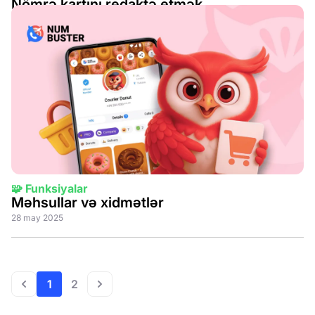
Nömrə kartını redaktə etmək
29 may 2025
🧩 Funksiyalar
Məhsullar və xidmətlər
28 may 2025
1
2