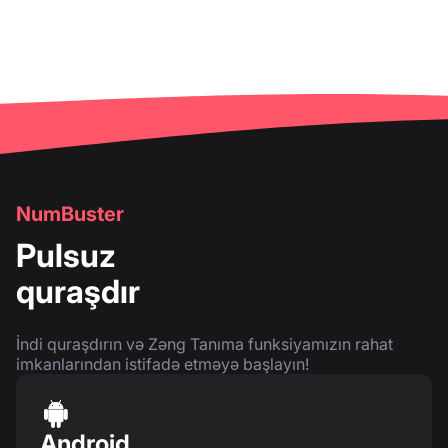
NumBuster
Pulsuz
quraşdır
İndi quraşdırın və Zəng Tanıma funksiyamızın rahat
imkanlarından istifadə etməyə başlayın!
Android