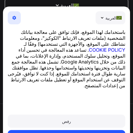
العربية
NumBuster © 2013—2026 ·
support@numbuster.com
العربية
تطبيق سهل الاستخدام يحميك من الاحتيال الهاتفي، الرسائل
العشوائية، والرسائل غير المرغوب فيها
باستخدامك لهذا الموقع، فإنك توافق على معالجة بياناتك
للاستفسارات المتعلقة بالامتثال للائحة العامة لحماية البيانات
الشخصية (ملفات تعريف الارتباط "الكوكيز"، ومعلومات
support@numbuster.com
(GDPR):
نشاطك على الموقع، والأجهزة التي تستخدمها) وفقًا لـ
COOKIE POLICY
. تساعد هذه المعالجة في تحسين أداء
الموقع، وتحليل سلوك المستخدم، وإدارة الإعلانات، بما في
مركز المساعدة
ذلك من خلال Google Analytics. تشمل هذه المعالجة جمع
الأخبار والمقالات
البيانات وتخزينها وتحديثها واستخدامها وحذفها. تظل موافقتك
حول المشروع
سارية طوال فترة استخدامك للموقع. إذا كنت لا توافق، فيُرجى
جهات الاتصال
التوقف عن استخدام الموقع أو تعطيل ملفات تعريف الارتباط
من إعدادات المتصفح.
شروط الاستخدام
سياسة الخصوصية
رفض
سياسة ملفات تعريف الارتباط
سياسة الشراء