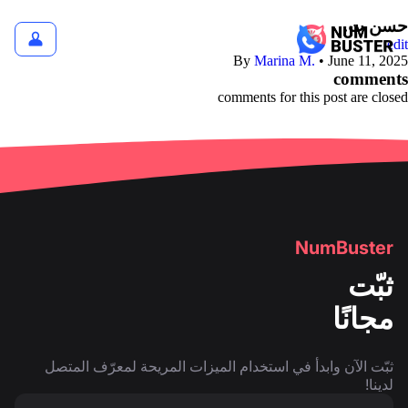
حسن ت.
edit
By
Marina M.
•
June 11, 2025
comments
comments for this post are closed
NumBuster
ثبّت
مجانًا
ثبّت الآن وابدأ في استخدام الميزات المريحة لمعرّف المتصل
لدينا!