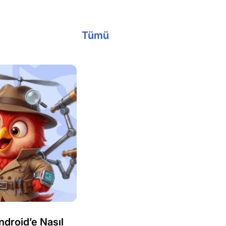
Tümü
roid’e Nasıl