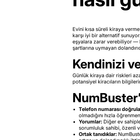
Evini kısa süreli kiraya verme
karşı iyi bir alternatif sunuy
eşyalara zarar verebiliyor — 
şartlarına uymayan dolandırı
Kendinizi v
Günlük kiraya dair riskleri a
potansiyel kiracıların bilgile
NumBuster’ı
Telefon numarası doğrul
olmadığını hızla öğrenmeniz
Yorumlar:
Diğer ev sahiple
sorumluluk sahibi, özenli v
Ortak tanıdıklar:
NumBuster,