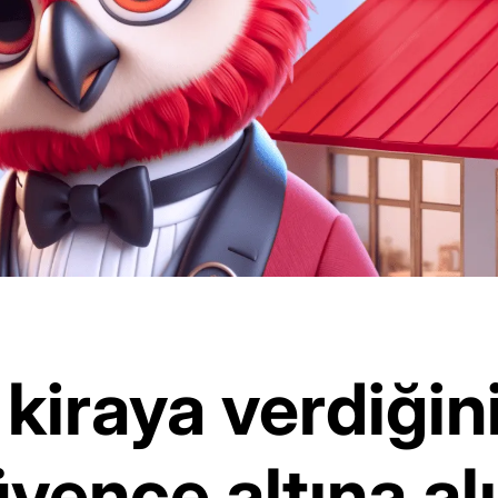
kiraya verdiğini
üvence altına al