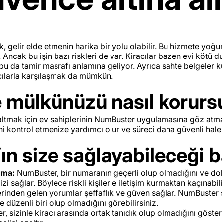
k, gelir elde etmenin harika bir yolu olabilir. Bu hizmete yoğu
or. Ancak bu işin bazı riskleri de var. Kiracılar bazen evi kötü
bu da tamir masrafı anlamına geliyor. Ayrıca sahte belgeler 
cılarla karşılaşmak da mümkün.
e mülkünüzü nasıl korur
zaltmak için ev sahiplerinin NumBuster uygulamasına göz atma
rini kontrol etmenize yardımcı olur ve süreci daha güvenli hale 
n size sağlayabileceği ba
ama:
NumBuster, bir numaranın geçerli olup olmadığını ve doland
i sağlar. Böylece riskli kişilerle iletişim kurmaktan kaçınabili
rinden gelen yorumlar şeffaflık ve güven sağlar. NumBuster 
e düzenli biri olup olmadığını görebilirsiniz.
 sizinle kiracı arasında ortak tanıdık olup olmadığını gösteri