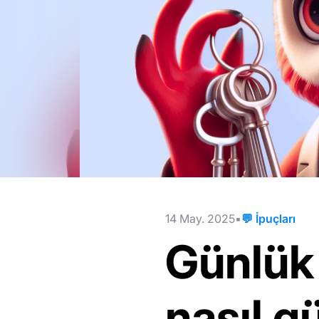
14 May. 2025
💬 İpuçları
Günlük 
nasıl g