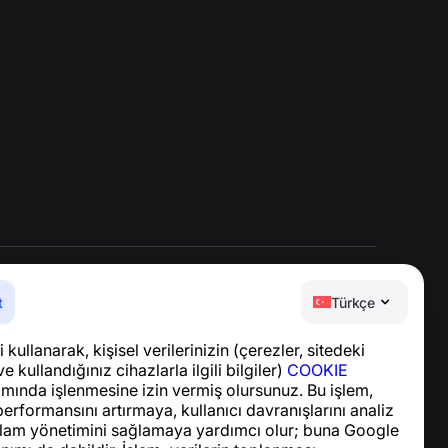
t
Türkçe
Yardım Merkezi
 kullanarak, kişisel verilerinizin (çerezler, sitedeki
Haberler ve Makaleler
ve kullandığınız cihazlarla ilgili bilgiler)
COOKIE
Proje hakkında
ında işlenmesine izin vermiş olursunuz. Bu işlem,
İletişim
performansını artırmaya, kullanıcı davranışlarını analiz
lam yönetimini sağlamaya yardımcı olur; buna Google