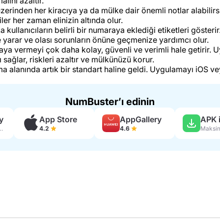
malini azaltır.
rinden her kiracıya ya da mülke dair önemli notlar alabilirsin
ler her zaman elinizin altında olur.
ullanıcıların belirli bir numaraya eklediği etiketleri gösterir.
 yarar ve olası sorunların önüne geçmenize yardımcı olur.
raya vermeyi çok daha kolay, güvenli ve verimli hale getirir
ağlar, riskleri azaltır ve mülkünüzü korur.
ma alanında artık bir standart haline geldi. Uygulamayı iOS v
NumBuster’ı edinin
y
App Store
AppGallery
APK i
in yorum
4.2
4.6