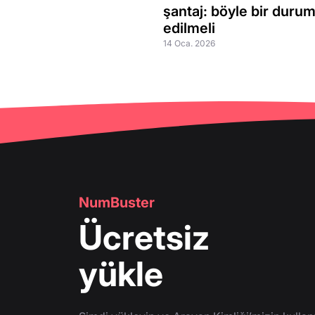
şantaj: böyle bir duru
edilmeli
14 Oca. 2026
NumBuster
Ücretsiz
yükle