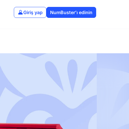
Giriş yap
NumBuster’ı edinin