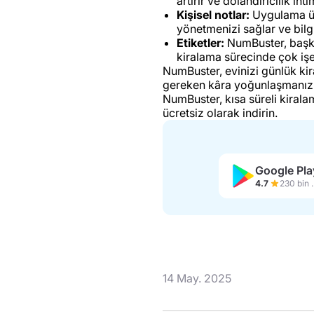
artırır ve dolandırıcılık ihti
Kişisel notlar:
Uygulama üze
yönetmenizi sağlar ve bilgi
Etiketler:
NumBuster, başka k
kiralama sürecinde çok işe
NumBuster, evinizi günlük ki
gereken kâra yoğunlaşmanızı s
NumBuster, kısa süreli kirala
ücretsiz olarak indirin.
Google Pla
4.7
230 b
14 May. 2025