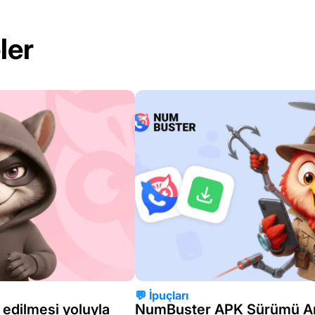
ler
💬 İpuçları
 edilmesi yoluyla
NumBuster APK Sürümü And