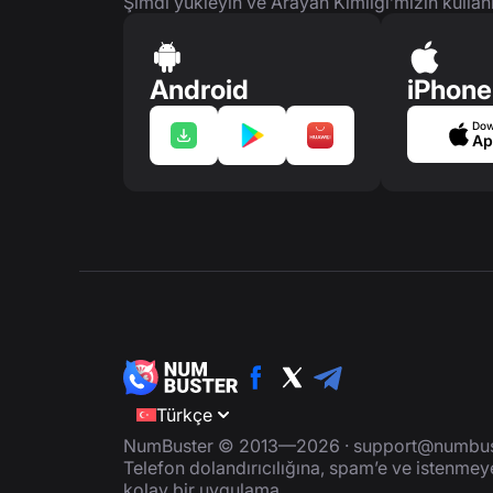
Şimdi yükleyin ve Arayan Kimliği’mizin kullan
Android
iPhone
Dow
Ap
Türkçe
NumBuster © 2013—2026 ·
support@numbus
Telefon dolandırıcılığına, spam’e ve istenme
kolay bir uygulama