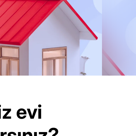
z evi
ırsınız?