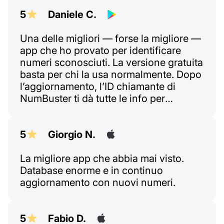
5
Daniele C.
Una delle migliori — forse la migliore —
app che ho provato per identificare
numeri sconosciuti. La versione gratuita
basta per chi la usa normalmente. Dopo
l’aggiornamento, l’ID chiamante di
NumBuster ti dà tutte le info per
decidere subito: rispondere o bloccare,
in base ai voti e ai commenti degli altri.
Vedi subito chi ti ha chiamato. Cinque
5
Giorgio N.
stelle!
La migliore app che abbia mai visto.
Database enorme e in continuo
aggiornamento con nuovi numeri.
5
Fabio D.