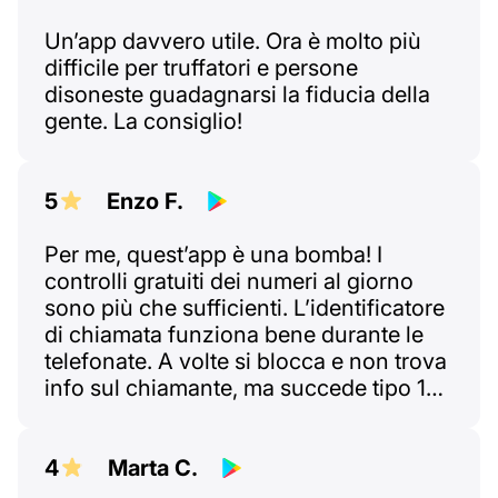
Un’app davvero utile. Ora è molto più
difficile per truffatori e persone
disoneste guadagnarsi la fiducia della
gente. La consiglio!
5
Enzo F.
Per me, quest’app è una bomba! I
controlli gratuiti dei numeri al giorno
sono più che sufficienti. L’identificatore
di chiamata funziona bene durante le
telefonate. A volte si blocca e non trova
info sul chiamante, ma succede tipo 1
volta su 10 — e solo se il segnale
internet è debole. I dati che mostra
bastano per decidere se rispondere o
4
Marta C.
rifiutare. Insomma, sono soddisfatto!