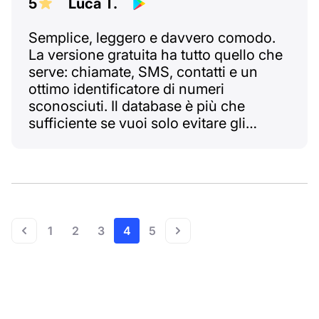
più frequenti. GRAZIE NUMBUSTER!!!
5
Luca T.
Semplice, leggero e davvero comodo.
La versione gratuita ha tutto quello che
serve: chiamate, SMS, contatti e un
ottimo identificatore di numeri
sconosciuti. Il database è più che
sufficiente se vuoi solo evitare gli
spammer. Tutto in un'unica app gratuita
che richiede molti meno permessi
rispetto a quelle di sistema. Le
impostazioni sono poche e chiare. Un
vero mulo da lavoro. E se sei curioso,
con la versione a pagamento ottieni
1
2
3
4
5
ancora più info sui numeri :)