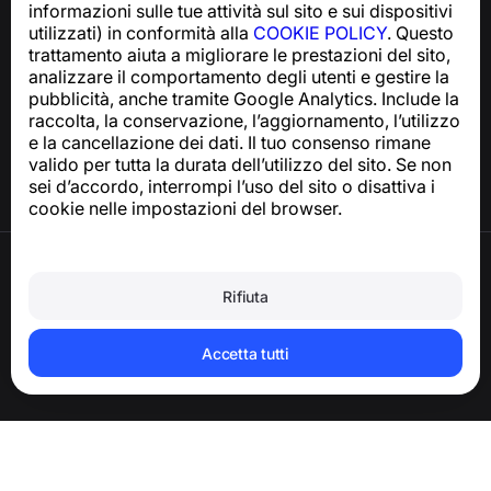
informazioni sulle tue attività sul sito e sui dispositivi
utilizzati) in conformità alla
COOKIE POLICY
. Questo
trattamento aiuta a migliorare le prestazioni del sito,
Centro assistenza
analizzare il comportamento degli utenti e gestire la
Notizie e articoli
pubblicità, anche tramite Google Analytics. Include la
Informazioni sul progetto
raccolta, la conservazione, l’aggiornamento, l’utilizzo
Contatti
e la cancellazione dei dati. Il tuo consenso rimane
valido per tutta la durata dell’utilizzo del sito. Se non
sei d’accordo, interrompi l’uso del sito o disattiva i
cookie nelle impostazioni del browser.
Termini di utilizzo
Informativa sulla privacy
Rifiuta
Politica sui cookie
Politica sugli acquisti
Eliminare l’account e i dati personali
Accetta tutti