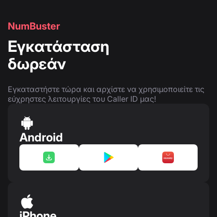
NumBuster
Εγκατάσταση
δωρεάν
Εγκαταστήστε τώρα και αρχίστε να χρησιμοποιείτε τις
εύχρηστες λειτουργίες του Caller ID μας!
Android
iPhone