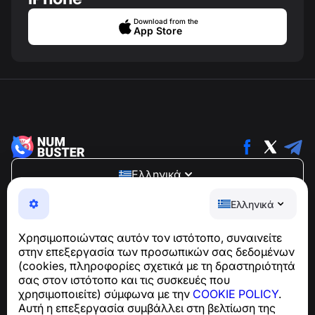
Download from the
App Store
Ελληνικά
NumBuster © 2013—2026 ·
support@numbuster.com
Ελληνικά
Μια εύχρηστη εφαρμογή που σας προστατεύει από
τηλεφωνικές απάτες, ανεπιθύμητα μηνύματα και spam
Χρησιμοποιώντας αυτόν τον ιστότοπο, συναινείτε
Για ερωτήσεις σχετικά με τη συμμόρφωση με το GDPR:
στην επεξεργασία των προσωπικών σας δεδομένων
support@numbuster.com
(cookies, πληροφορίες σχετικά με τη δραστηριότητά
σας στον ιστότοπο και τις συσκευές που
χρησιμοποιείτε) σύμφωνα με την
COOKIE POLICY
.
Κέντρο βοήθειας
Αυτή η επεξεργασία συμβάλλει στη βελτίωση της