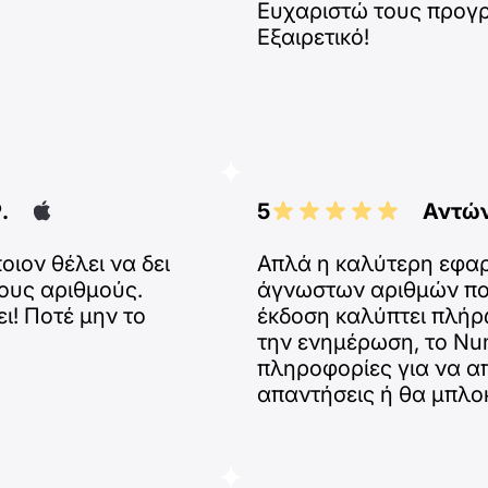
Ευχαριστώ τους προγρ
Εξαιρετικό!
.
5
Αντών
οιον θέλει να δει
Απλά η καλύτερη εφα
ους αριθμούς.
άγνωστων αριθμών που
ι! Ποτέ μην το
έκδοση καλύπτει πλήρ
την ενημέρωση, το Num
πληροφορίες για να α
απαντήσεις ή θα μπλο
αξιολογήσεις και σχό
ποιος σε κάλεσε. Πέντ