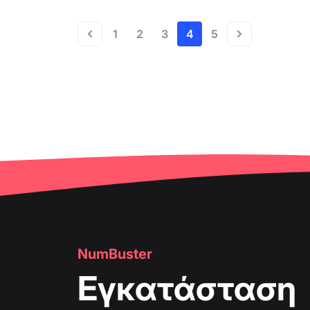
1
2
3
4
5
NumBuster
Εγκατάσταση