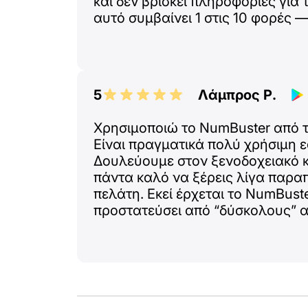
και δεν βρίσκει πληροφορίες για
αυτό συμβαίνει 1 στις 10 φορές
αδύναμου σήματος. Τα στοιχεία 
για να αποφασίσεις αν θα απαντήσ
είμαι πολύ ευχαριστημένος!
5
Λάμπρος Ρ.
Χρησιμοποιώ το NumBuster από 
Είναι πραγματικά πολύ χρήσιμη 
Δουλεύουμε στον ξενοδοχειακό κ
πάντα καλό να ξέρεις λίγα παρα
πελάτη. Εκεί έρχεται το NumBuste
προστατεύσει από “δύσκολους” 
Τελευταία έχουν αρχίσει να πληθα
ΕΥΧΑΡΙΣΤΩ, NUMBUSTER!!!