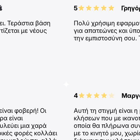
5
Γρηγό
ι. Τεράστια βάση
Πολύ χρήσιμη εφαρμογ
ίζεται με νέους
για απατεώνες και ύπ
την εμπιστοσύνη σου.
4
Μαργα
ίναι φοβερή! Οι
Αυτή τη στιγμή είναι
ρα είναι
κλήσεων που με ικανοπ
υλεύει μια χαρά
οποία θα πλήρωνα συν
ρικές φορές κολλάει
με το κινητό μου, χωρ