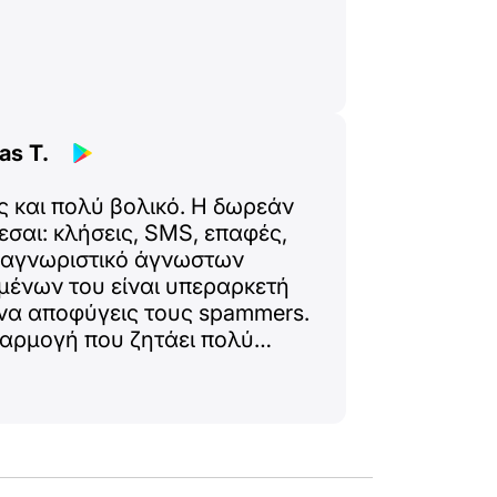
.
as T.
ς και πολύ βολικό. Η δωρεάν
ζεσαι: κλήσεις, SMS, επαφές,
ναγνωριστικό άγνωστων
μένων του είναι υπεραρκετή
 να αποφύγεις τους spammers.
αρμογή που ζητάει πολύ
ις εργοστασιακές. Οι ρυθμίσεις
ρες. Μια εξαιρετική λύση για
ίσαι περίεργος, η επί
 ακόμη περισσότερες
ούς :)