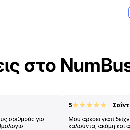
εις στο NumBus
5
Σαΐντ
ους αριθμούς για
Μου αρέσει γιατί δείχν
αθμολογία
καλούντα, ακόμη και α