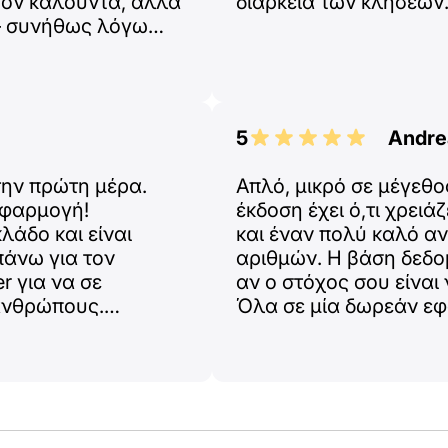
 τον καλούντα, αλλά
διάρκεια των κλήσεων
 — συνήθως λόγω
που δείχνει φτάνουν
εις ή όχι. Γενικά,
5
Andre
την πρώτη μέρα.
Απλό, μικρό σε μέγεθο
εφαρμογή!
έκδοση έχει ό,τι χρειά
λάδο και είναι
και έναν πολύ καλό α
πάνω για τον
αριθμών. Η βάση δεδο
r για να σε
αν ο στόχος σου είναι
ανθρώπους.
Όλα σε μία δωρεάν εφ
ίνουν οι επιθετικοί.
λιγότερες άδειες από τ
είναι λίγες και ξεκάθα
καθημερινή χρήση. Αν ε
πληρωμή έκδοση δίνει
πληροφορίες για αριθμ