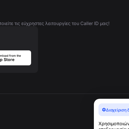
είτε τις εύχρηστες λειτουργίες του Caller ID μας!
nload from the
p Store
Διαχείριση 
Χρησιμοποιώντ