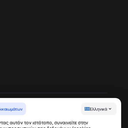
δικαιωμάτων
Ελληνικά
Κέντρο βοήθειας
ας αυτόν τον ιστότοπο, συναινείτε στην
Ειδήσεις και Άρθρα