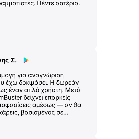
αμματιστές. Πέντε αστέρια.
ης Σ.
ρμογή για αναγνώριση
 έχω δοκιμάσει. Η δωρεάν
ως έναν απλό χρήστη. Μετά
Buster δείχνει επαρκείς
ποφασίσεις αμέσως — αν θα
κάρεις, βασισμένος σε
λια άλλων. Φαίνεται αμέσως
ε αστέρια!