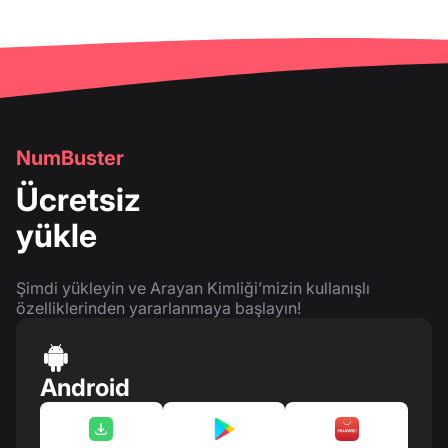
NumBuster
Ücretsiz
yükle
Şimdi yükleyin ve Arayan Kimliği’mizin kullanışlı
özelliklerinden yararlanmaya başlayın!
Android