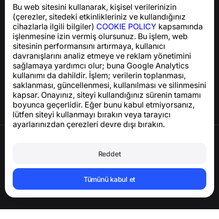
Bu web sitesini kullanarak, kişisel verilerinizin
GDPR uyumluluğu ile ilgili sorular için:
(çerezler, sitedeki etkinlikleriniz ve kullandığınız
support@numbuster.com
cihazlarla ilgili bilgiler)
COOKIE POLICY
kapsamında
işlenmesine izin vermiş olursunuz. Bu işlem, web
sitesinin performansını artırmaya, kullanıcı
Yardım Merkezi
davranışlarını analiz etmeye ve reklam yönetimini
Haberler ve Makaleler
sağlamaya yardımcı olur; buna Google Analytics
Proje hakkında
kullanımı da dahildir. İşlem; verilerin toplanması,
İletişim
saklanması, güncellenmesi, kullanılması ve silinmesini
kapsar. Onayınız, siteyi kullandığınız sürenin tamamı
boyunca geçerlidir. Eğer bunu kabul etmiyorsanız,
lütfen siteyi kullanmayı bırakın veya tarayıcı
ayarlarınızdan çerezleri devre dışı bırakın.
Kullanım Şartları
Gizlilik Politikası
Reddet
Çerez Politikası
Satın Alma Politikası
Hesabı ve kişisel verileri silin
Tümünü kabul et