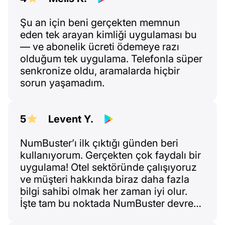
vermek için. Kısacası: çok memnunum!
Şu an için beni gerçekten memnun
eden tek arayan kimliği uygulaması bu
— ve abonelik ücreti ödemeye razı
olduğum tek uygulama. Telefonla süper
senkronize oldu, aramalarda hiçbir
sorun yaşamadım.
5
Levent Y.
NumBuster’ı ilk çıktığı günden beri
kullanıyorum. Gerçekten çok faydalı bir
uygulama! Otel sektöründe çalışıyoruz
ve müşteri hakkında biraz daha fazla
bilgi sahibi olmak her zaman iyi olur.
İşte tam bu noktada NumBuster devreye
giriyor — seni “uygunsuz” insanlardan