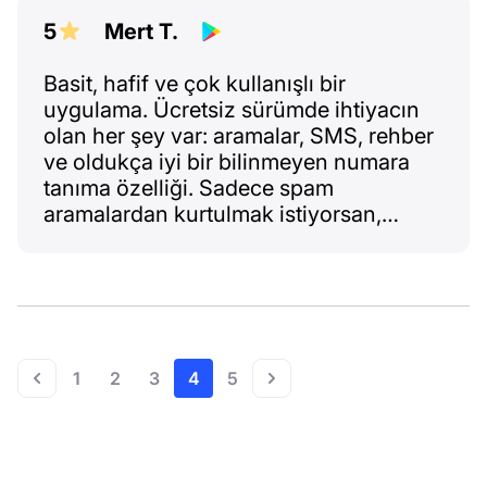
uzak tutuyor. Son zamanlarda bu
agresif tipler iyice arttı. TEŞEKKÜRLER
5
Mert T.
NUMBUSTER!!!
Basit, hafif ve çok kullanışlı bir
uygulama. Ücretsiz sürümde ihtiyacın
olan her şey var: aramalar, SMS, rehber
ve oldukça iyi bir bilinmeyen numara
tanıma özelliği. Sadece spam
aramalardan kurtulmak istiyorsan,
veritabanı fazlasıyla yeterli. Üstelik tüm
bunlar tek bir ücretsiz uygulamada ve
sistem uygulamalarına göre çok daha
az izin istiyor. Ayarları az ama hepsi net.
Harika bir iş aracı. Meraklılar içinse
ücretli sürümde numaralar hakkında
1
2
3
4
5
daha fazla bilgi var :)