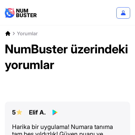
Yorumlar
NumBuster üzerindeki
yorumlar
5
Elif A.
Harika bir uygulama! Numara tanıma
tam beş yıldızlık! Güven puanı ve