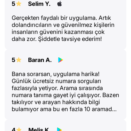
5
Selim Y.
Gerçekten faydalı bir uygulama. Artık
dolandırıcıların ve güvenilmez kişilerin
insanların güvenini kazanması çok
daha zor. Şiddetle tavsiye ederim!
5
Baran A.
Bana sorarsan, uygulama harika!
Günlük ücretsiz numara sorguları
fazlasıyla yetiyor. Arama sırasında
numara tanıma gayet iyi çalışıyor. Bazen
takılıyor ve arayan hakkında bilgi
bulamıyor ama bu en fazla 10 aramadan
birinde oluyor — o da genelde internet
zayıfsa. Gösterdiği bilgiler yeterli,
cevaplayıp cevaplamamaya karar
4
Melis K.