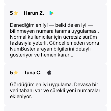
5
Harun Z.
Denediğim en iyi — belki de en iyi —
bilinmeyen numara tanıma uygulaması.
Normal kullanıcılar için ücretsiz sürüm
fazlasıyla yeterli. Güncellemeden sonra
NumBuster arayan bilgilerini detaylı
gösteriyor ve hemen karar
verebiliyorsun: aç ya da engelle,
kullanıcı yorumları ve puanlara göre.
Kim aradı hemen belli oluyor. Beş yıldız!
5
Tuna C.
Gördüğüm en iyi uygulama. Devasa bir
veri tabanı var ve sürekli yeni numaralar
ekleniyor.