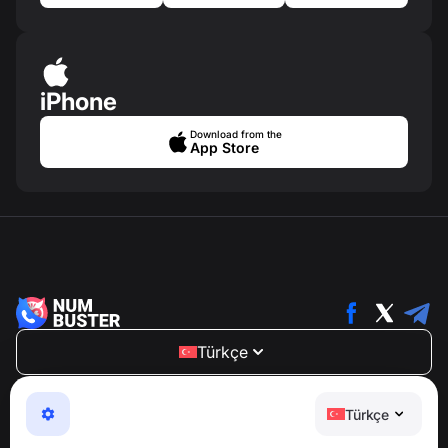
iPhone
Download from the
App Store
Türkçe
NumBuster © 2013—2026 ·
support@numbuster.com
Telefon dolandırıcılığına, spam’e ve istenmeyen
Türkçe
mesajlara karşı koruma sağlayan kullanımı kolay bir
uygulama